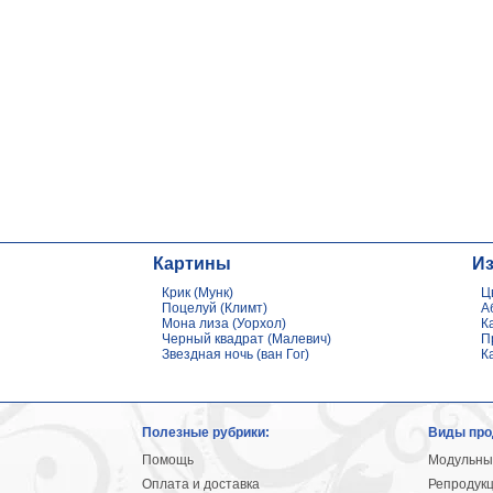
Картины
И
Крик (Мунк)
Ц
Поцелуй (Климт)
А
Мона лиза (Уорхол)
К
Черный квадрат (Малевич)
П
Звездная ночь (ван Гог)
К
Полезные рубрики:
Виды про
Помощь
Модульны
Оплата и доставка
Репродук