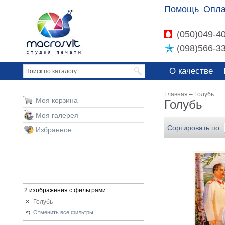
Помощь
Опла
|
(050)049-4
(098)566-3
О качестве
Главная
–
Голубь
Моя корзина
Голубь
Моя галерея
Сортировать по:
Избранное
2 изображения с фильтрами:
Голубь
Отменить все фильтры