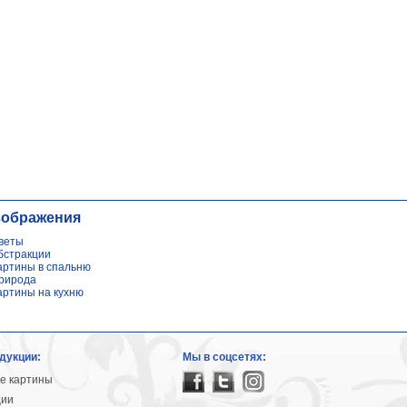
зображения
веты
бстракции
артины в спальню
рирода
артины на кухню
дукции:
Мы в соцсетях:
е картины
ции