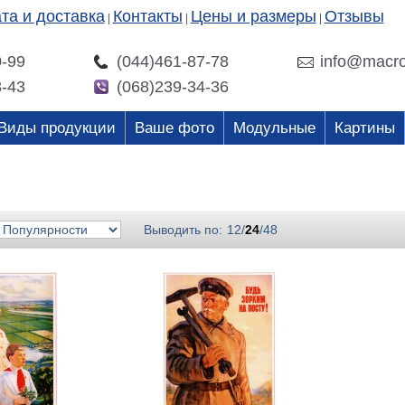
та и доставка
Контакты
Цены и размеры
Отзывы
|
|
|
0-99
(044)461-87-78
info@macro
3-43
(068)239-34-36
Виды продукции
Ваше фото
Модульные
Картины
Выводить по:
12
/
24
/
48