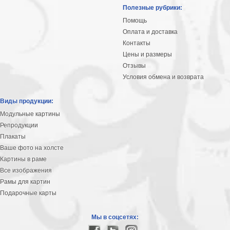
Небо
Полезные рубрики:
Абстракция
Помощь
В
Оплата и доставка
комнату
Айвазовский
Контакты
Цены и размеры
Животные
Отзывы
Космос
Условия обмена и возврата
В
детскую
Да
Виды продукции:
Винчи
Города
Модульные картины
Мосты
Репродукции
В
Плакаты
ресторан
Ваше фото на холсте
Ван
Картины в раме
Гог
Замки
Все изображения
Еда
Рамы для картин
В
Подарочные карты
бар
Моне
Цветы
Мы в соцсетях:
Натюрморт