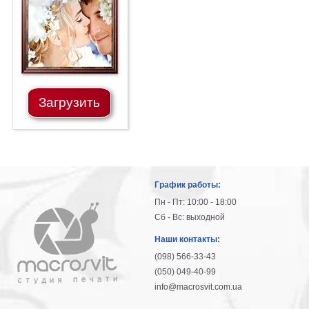
гостинную
Части
света
Посмотреть
все
Загрузить
темы
Картины
Пейзаж
Архитектура
График работы:
В
офис
Пн - Пт: 10:00 - 18:00
В
Сб - Вс: выходной
гостиную
Наши контакты:
Горы
(098) 566-33-43
Женщины
(050) 049-40-99
В
info@macrosvit.com.ua
спальню
Импрессионизм