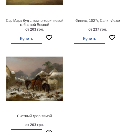
картин
Подарочные
карты
Сэр Марк Вуд с темно-коричневой
Финиш, 1827г, Санкт-Леже
Ваше
кобылкой Веспой
от 203 грн.
от 237 грн.
фото
Купить
Купить
Модульные
Цветы
Абстракции
Города
Море
В
спальню
В
детскую
В
ванную
Времена
года
Горы
Скотный двор зимой
В
от 203 грн.
кухню
В