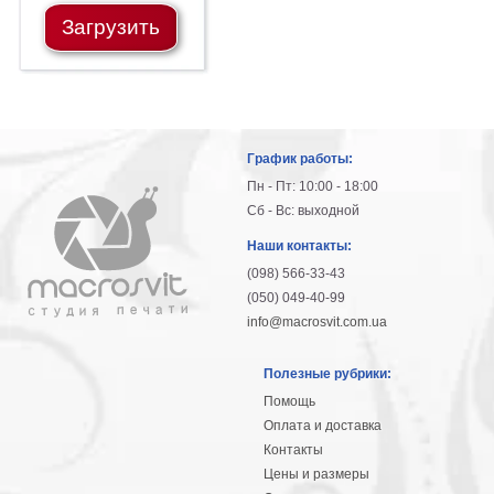
Небо
Загрузить
Абстракция
В
комнату
Айвазовский
Животные
Космос
График работы:
В
Пн - Пт: 10:00 - 18:00
детскую
Да
Сб - Вс: выходной
Винчи
Города
Наши контакты:
Мосты
(098) 566-33-43
В
(050) 049-40-99
ресторан
Ван
info@macrosvit.com.ua
Гог
Замки
Полезные рубрики:
Еда
Помощь
В
Оплата и доставка
бар
Моне
Контакты
Цветы
Цены и размеры
Натюрморт