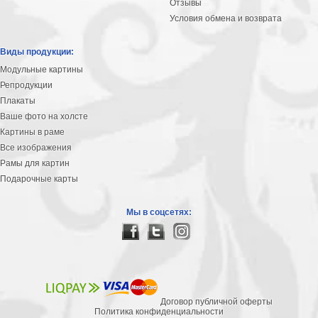
Отзывы
В
Условия обмена и возврата
кухню
Климт
Виды продукции:
Море
Модульные картины
Старинные
Репродукции
карты
В
Плакаты
ванную
Уорхолл
Ваше фото на холсте
Городские
Картины в раме
пейзажи
Все изображения
Рамы для картин
В
Подарочные карты
зал
Пикассо
Посмотреть
Мы в соцсетях:
все
темы
Договор публичной оферты
Постеры
Политика конфиденциальности