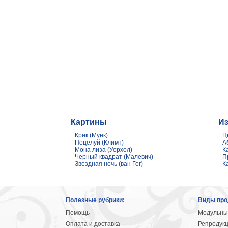
Картины
И
Крик (Мунк)
Ц
Поцелуй (Климт)
А
Мона лиза (Уорхол)
К
Черный квадрат (Малевич)
П
Звездная ночь (ван Гог)
К
Полезные рубрики:
Виды про
Помощь
Модульны
Оплата и доставка
Репродук