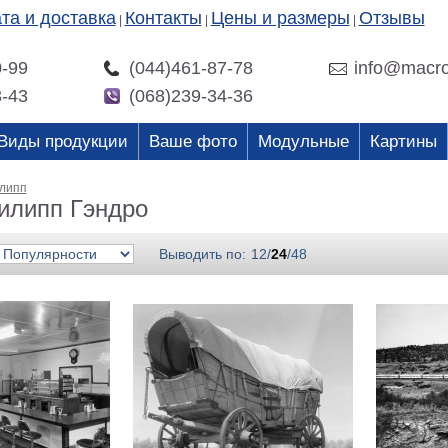
та и доставка
Контакты
Цены и размеры
Отзывы
|
|
|
0-99
(044)461-87-78
info@macro
3-43
(068)239-34-36
Виды продукции
Ваше фото
Модульные
Картины
липп
илипп Гэндро
Выводить по:
12
/
24
/
48