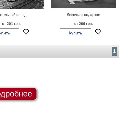
изельный поезд
Девочка с подарком
от 201 грн.
от 206 грн.
упить
Купить
1
дробнее