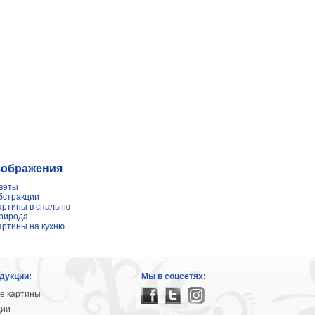
зображения
веты
бстракции
артины в спальню
рирода
артины на кухню
дукции:
Мы в соцсетях:
е картины
ции