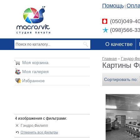
Помощь
Опла
|
(050)049-4
(098)566-3
О качестве
Главная
–
Гэндро,Фи
Моя корзина
Картины Ф
Моя галерея
Сортировать по:
Избранное
4 изображения с фильтрами:
Гэндро,Филипп
Отменить все фильтры