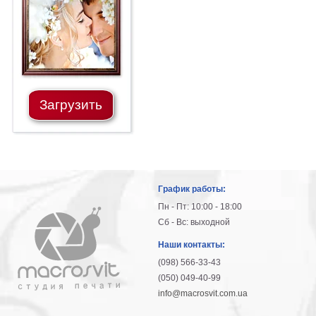
гостинную
Части
света
Посмотреть
все
Загрузить
темы
Картины
Пейзаж
Архитектура
График работы:
В
офис
Пн - Пт: 10:00 - 18:00
В
Сб - Вс: выходной
гостиную
Наши контакты:
Горы
(098) 566-33-43
Женщины
(050) 049-40-99
В
info@macrosvit.com.ua
спальню
Импрессионизм