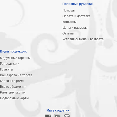
Небо
Полезные рубрики:
Абстракция
Помощь
В
Оплата и доставка
комнату
Айвазовский
Контакты
Цены и размеры
Животные
Отзывы
Космос
Условия обмена и возврата
В
детскую
Да
Виды продукции:
Винчи
Города
Модульные картины
Мосты
Репродукции
В
Плакаты
ресторан
Ваше фото на холсте
Ван
Картины в раме
Гог
Замки
Все изображения
Еда
Рамы для картин
В
Подарочные карты
бар
Моне
Цветы
Мы в соцсетях:
Натюрморт