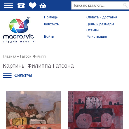
О
Помощь
Оплата и доставка
Контакты
Цены и размеры
качестве
Отзывы
Войти
Регистрация
Виды
продукции
Главная
–
Гатсон, Филипп
Модульные
картины
Картины Филиппа Гатсона
Репродукции
Плакаты
ФИЛЬТРЫ
Ваше
фото
на
холсте
Картины
в
раме
Все
изображения
Рамы
для