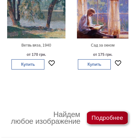
Небо
Абстракция
В
комнату
Айвазовский
Животные
Космос
Ветвь вяза, 1940
Сад за окном
В
от 170 грн.
от 175 грн.
детскую
Да
Винчи
Купить
Купить
Города
Мосты
В
ресторан
Ван
Гог
Замки
Еда
Найдем
В
Подробнее
любое изображение
бар
Моне
Цветы
Натюрморт