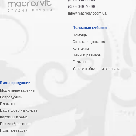
(098) 566-33-43
Детские
(050) 049-40-99
Черно
info@macrosvit.com.ua
белые
Автомобили
Полезные рубрики:
Девушки
Помощь
Ретро
Оплата и доставка
В
Контакты
кухню
Военные
Цены и размеры
Отзывы
Игровые
Условия обмена и возврата
Советские
В
Виды продукции:
офис
Цветы
Модульные картины
Рок
Репродукции
группы
Спорт
Плакаты
В
Ваше фото на холсте
спальню
Картины в раме
Природа
Все изображения
Мерилин
Рамы для картин
Монро
Футбол