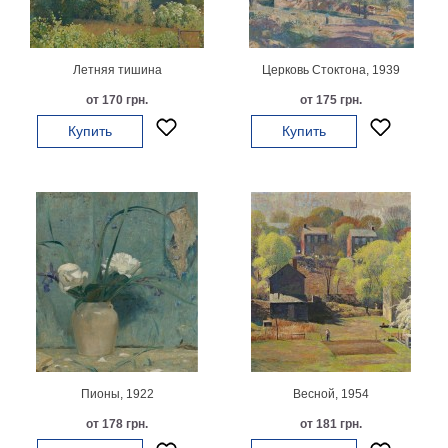
картин
Подарочные
карты
Летняя тишина
Церковь Стоктона, 1939
Ваше
от 170 грн.
от 175 грн.
фото
Купить
Купить
Модульные
Цветы
Абстракции
Города
Море
В
спальню
В
детскую
В
ванную
Времена
года
Горы
Пионы, 1922
Весной, 1954
В
от 178 грн.
от 181 грн.
кухню
В