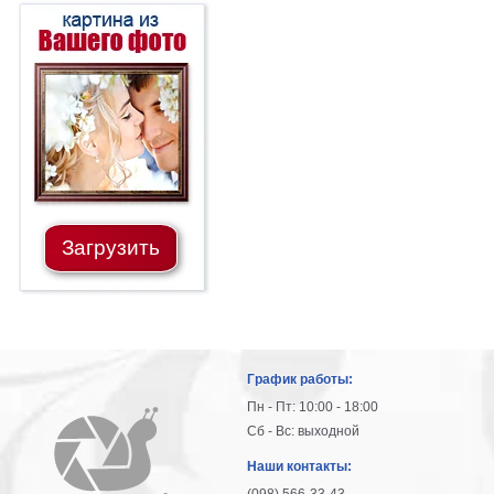
В
кухню
Климт
Море
Старинные
карты
В
ванную
Уорхолл
Городские
пейзажи
Загрузить
В
зал
Пикассо
Посмотреть
все
График работы:
Пн - Пт: 10:00 - 18:00
Сб - Вс: выходной
темы
Наши контакты:
Постеры