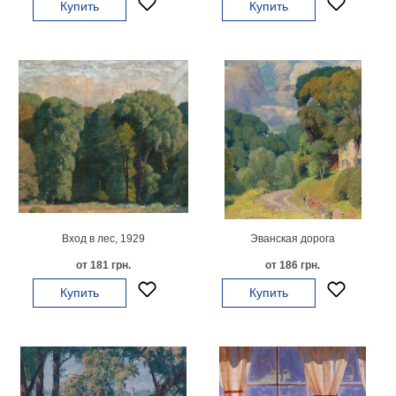
Купить
Купить
гостинную
Части
света
Посмотреть
все
темы
Картины
Пейзаж
Архитектура
В
Вход в лес, 1929
Эванская дорога
офис
от 181 грн.
от 186 грн.
В
гостиную
Купить
Купить
Горы
Женщины
В
спальню
Импрессионизм