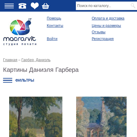
О
Помощь
Оплата и доставка
Контакты
Цены и размеры
качестве
Отзывы
Войти
Регистрация
Виды
продукции
Главная
–
Гарбер, Даниэль
Модульные
картины
Картины Даниэля Гарбера
Репродукции
Плакаты
ФИЛЬТРЫ
Ваше
фото
на
холсте
Картины
в
раме
Все
изображения
Рамы
для