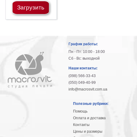
Небо
Загрузить
Абстракция
В
комнату
Айвазовский
Животные
Космос
График работы:
В
Пн - Пт: 10:00 - 18:00
детскую
Да
Сб - Вс: выходной
Винчи
Города
Наши контакты:
Мосты
(098) 566-33-43
В
(050) 049-40-99
ресторан
Ван
info@macrosvit.com.ua
Гог
Замки
Полезные рубрики:
Еда
Помощь
В
Оплата и доставка
бар
Моне
Контакты
Цветы
Цены и размеры
Натюрморт