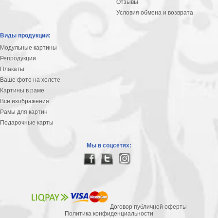
Отзывы
В
Условия обмена и возврата
кухню
Климт
Виды продукции:
Море
Модульные картины
Старинные
Репродукции
карты
В
Плакаты
ванную
Уорхолл
Ваше фото на холсте
Городские
Картины в раме
пейзажи
Все изображения
Рамы для картин
В
Подарочные карты
зал
Пикассо
Посмотреть
Мы в соцсетях:
все
темы
Договор публичной оферты
Постеры
Политика конфиденциальности