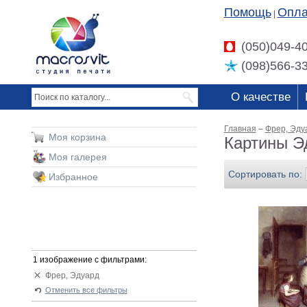
Помощь
Опла
|
(050)049-4
(098)566-3
О качестве
Главная
–
Фрер, Эду
Моя корзина
Картины Э
Моя галерея
Сортировать по:
Избранное
1 изображение с фильтрами:
Фрер, Эдуард
Отменить все фильтры