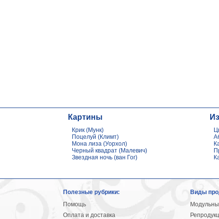
Картины
И
Крик (Мунк)
Ц
Поцелуй (Климт)
А
Мона лиза (Уорхол)
К
Черный квадрат (Малевич)
П
Звездная ночь (ван Гог)
К
Полезные рубрики:
Виды про
Помощь
Модульны
Оплата и доставка
Репродук