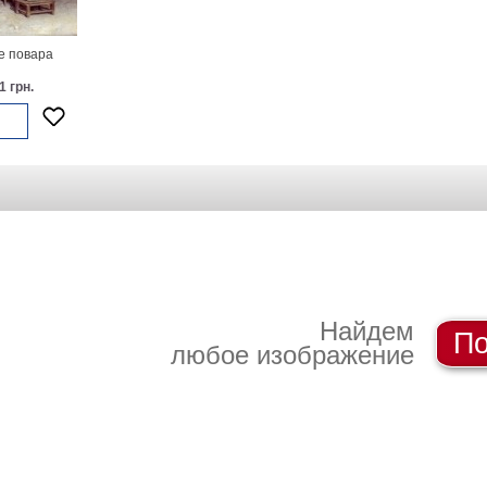
 повара
1 грн.
Найдем
По
любое изображение