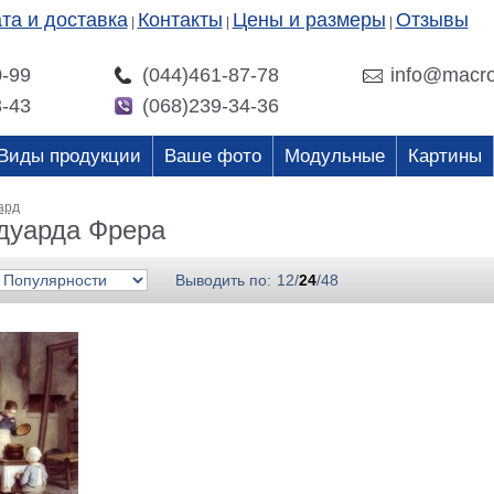
та и доставка
Контакты
Цены и размеры
Отзывы
|
|
|
0-99
(044)461-87-78
info@macro
3-43
(068)239-34-36
Виды продукции
Ваше фото
Модульные
Картины
ард
дуарда Фрера
Выводить по:
12
/
24
/
48