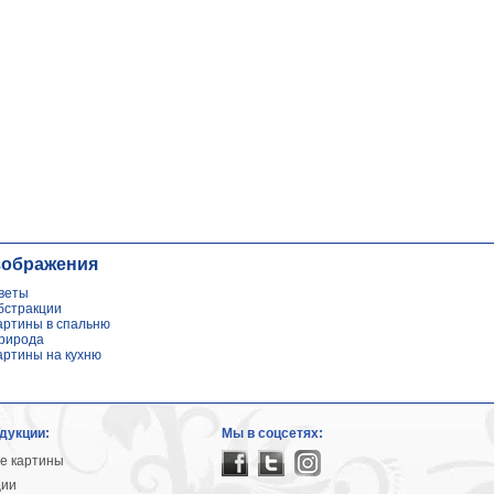
зображения
веты
бстракции
артины в спальню
рирода
артины на кухню
дукции:
Мы в соцсетях:
е картины
ции