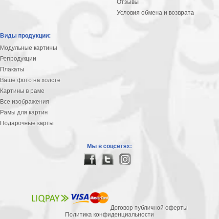
Отзывы
В
Условия обмена и возврата
кухню
Климт
Виды продукции:
Море
Модульные картины
Старинные
Репродукции
карты
В
Плакаты
ванную
Уорхолл
Ваше фото на холсте
Городские
Картины в раме
пейзажи
Все изображения
Рамы для картин
В
Подарочные карты
зал
Пикассо
Посмотреть
Мы в соцсетях:
все
темы
Договор публичной оферты
Постеры
Политика конфиденциальности