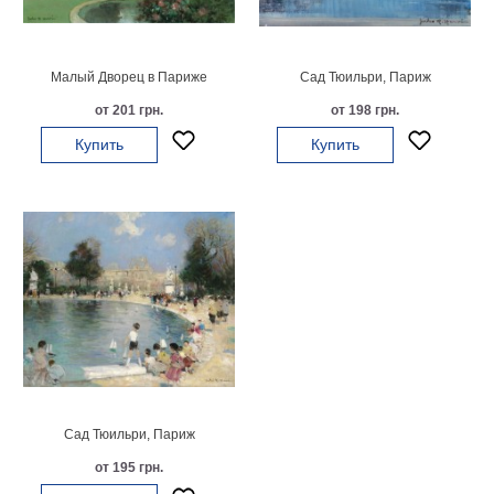
картин
Подарочные
карты
Малый Дворец в Париже
Сад Тюильри, Париж
Ваше
от 201 грн.
от 198 грн.
фото
Купить
Купить
Модульные
Цветы
Абстракции
Города
Море
В
спальню
В
детскую
В
ванную
Времена
года
Горы
Сад Тюильри, Париж
В
от 195 грн.
кухню
В