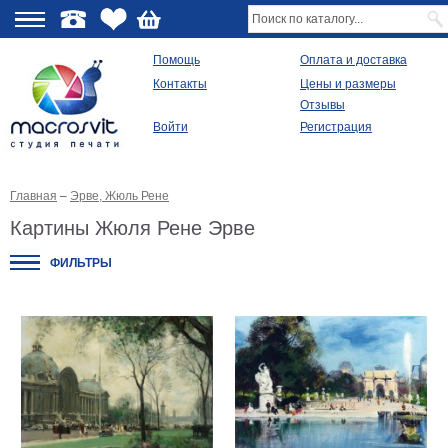
О
Помощь
Оплата и доставка
Контакты
Цены и размеры
качестве
Отзывы
Войти
Регистрация
Виды
продукции
Главная
–
Эрве, Жюль Рене
Модульные
картины
Картины Жюля Рене Эрве
Репродукции
Плакаты
ФИЛЬТРЫ
Ваше
фото
на
холсте
Картины
в
раме
Все
изображения
Рамы
для