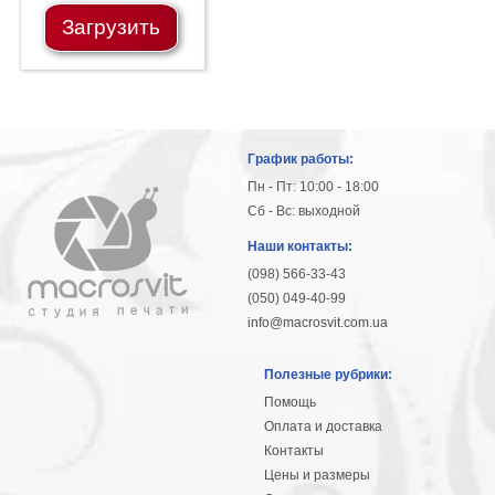
Небо
Загрузить
Абстракция
В
комнату
Айвазовский
Животные
Космос
График работы:
В
Пн - Пт: 10:00 - 18:00
детскую
Да
Сб - Вс: выходной
Винчи
Города
Наши контакты:
Мосты
(098) 566-33-43
В
(050) 049-40-99
ресторан
Ван
info@macrosvit.com.ua
Гог
Замки
Полезные рубрики:
Еда
Помощь
В
Оплата и доставка
бар
Моне
Контакты
Цветы
Цены и размеры
Натюрморт