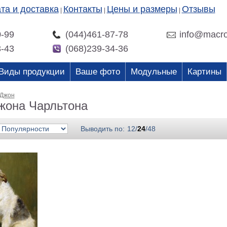
та и доставка
Контакты
Цены и размеры
Отзывы
|
|
|
0-99
(044)461-87-78
info@macro
3-43
(068)239-34-36
Виды продукции
Ваше фото
Модульные
Картины
 Джон
жона Чарльтона
Выводить по:
12
/
24
/
48