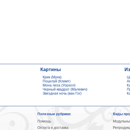
Картины
И
Крик (Мунк)
Ц
Поцелуй (Климт)
А
Мона лиза (Уорхол)
К
Черный квадрат (Малевич)
П
Звездная ночь (ван Гог)
К
Полезные рубрики:
Виды про
Помощь
Модульны
Оплата и доставка
Репродук