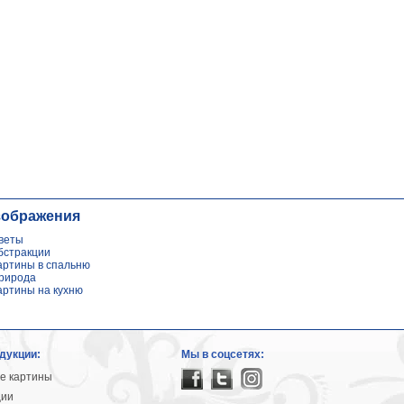
зображения
веты
бстракции
артины в спальню
рирода
артины на кухню
дукции:
Мы в соцсетях:
е картины
ции