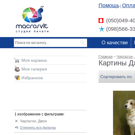
Помощь
Опла
|
(050)049-4
(098)566-3
О качестве
Главная
–
Чарльтон,
Моя корзина
Картины Д
Моя галерея
Сортировать по:
Избранное
1 изображение с фильтрами:
Чарльтон, Джон
Отменить все фильтры