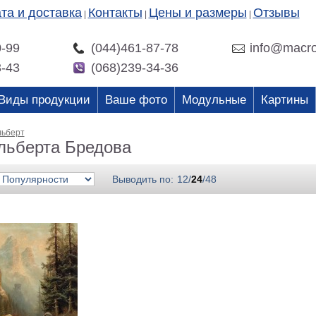
та и доставка
Контакты
Цены и размеры
Отзывы
|
|
|
0-99
(044)461-87-78
info@macro
3-43
(068)239-34-36
Виды продукции
Ваше фото
Модульные
Картины
льберт
льберта Бредова
Выводить по:
12
/
24
/
48