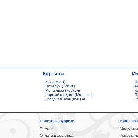
Картины
И
Крик (Мунк)
Ц
Поцелуй (Климт)
А
Мона лиза (Уорхол)
К
Черный квадрат (Малевич)
П
Звездная ночь (ван Гог)
К
Полезные рубрики:
Виды про
Помощь
Модульны
Оплата и доставка
Репродук