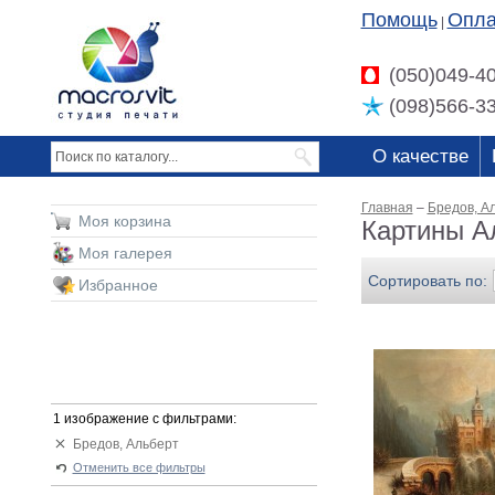
Помощь
Опла
|
(050)049-4
(098)566-3
О качестве
Главная
–
Бредов, А
Моя корзина
Картины А
Моя галерея
Сортировать по:
Избранное
1 изображение с фильтрами:
Бредов, Альберт
Отменить все фильтры