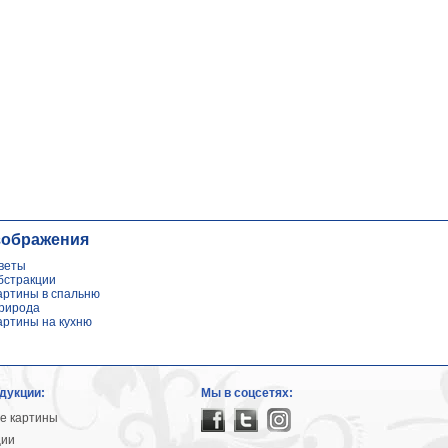
зображения
веты
бстракции
артины в спальню
рирода
артины на кухню
дукции:
Мы в соцсетях:
е картины
ции