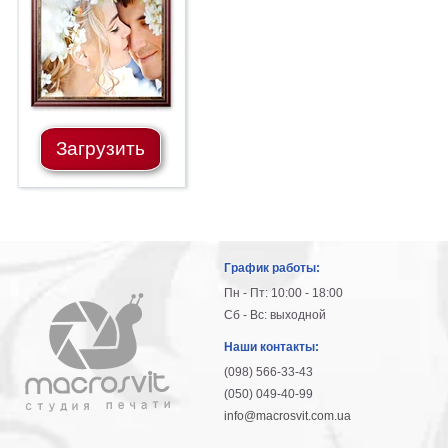
гостинную
Части
света
Посмотреть
все
Загрузить
темы
Картины
Пейзаж
Архитектура
График работы:
В
офис
Пн - Пт: 10:00 - 18:00
В
Сб - Вс: выходной
гостиную
Наши контакты:
Горы
(098) 566-33-43
Женщины
(050) 049-40-99
В
info@macrosvit.com.ua
спальню
Импрессионизм