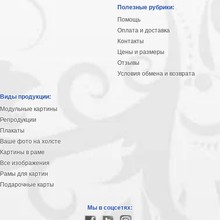
Небо
Полезные рубрики:
Абстракция
Помощь
В
Оплата и доставка
комнату
Айвазовский
Контакты
Цены и размеры
Животные
Отзывы
Космос
Условия обмена и возврата
В
детскую
Да
Виды продукции:
Винчи
Города
Модульные картины
Мосты
Репродукции
В
Плакаты
ресторан
Ваше фото на холсте
Ван
Картины в раме
Гог
Замки
Все изображения
Еда
Рамы для картин
В
Подарочные карты
бар
Моне
Цветы
Мы в соцсетях:
Натюрморт