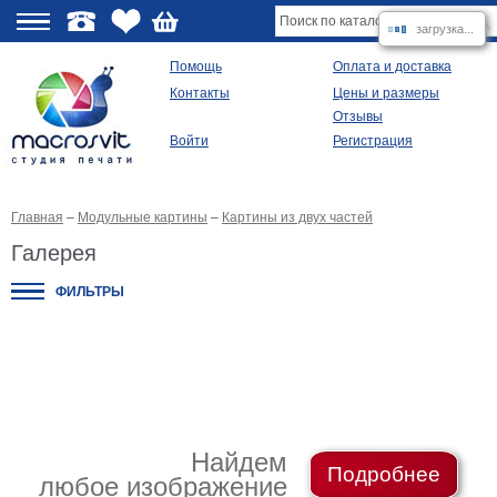
загрузка...
О
Помощь
Оплата и доставка
Контакты
Цены и размеры
качестве
Отзывы
Войти
Регистрация
Виды
продукции
Главная
–
Модульные картины
–
Картины из двух частей
Модульные
картины
Галерея
Репродукции
Плакаты
ФИЛЬТРЫ
Ваше
фото
на
холсте
Картины
в
раме
Все
изображения
Найдем
Подробнее
любое изображение
Рамы
для