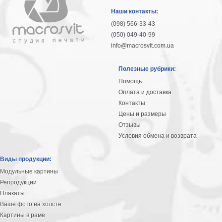
гостинную
Части
Наши контакты:
света
(098) 566-33-43
Посмотреть
(050) 049-40-99
info@macrosvit.com.ua
все
Полезные рубрики:
темы
Помощь
Оплата и доставка
Картины
Контакты
Пейзаж
Цены и размеры
Архитектура
Отзывы
В
Условия обмена и возврата
офис
В
Виды продукции:
гостиную
Модульные картины
Горы
Репродукции
Женщины
Плакаты
В
Ваше фото на холсте
спальню
Импрессионизм
Картины в раме