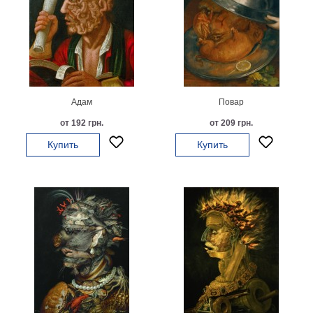
Небо
Абстракция
В
комнату
Айвазовский
Животные
Космос
Адам
Повар
В
от 192 грн.
от 209 грн.
детскую
Да
Винчи
Купить
Купить
Города
Мосты
В
ресторан
Ван
Гог
Замки
Еда
В
бар
Моне
Цветы
Натюрморт