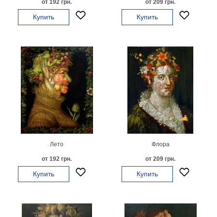
от 192 грн.
от 209 грн.
на
Купить
Купить
холсте
больших
размеров
Наши
работы
Лето
Флора
от 192 грн.
от 209 грн.
Купить
Купить