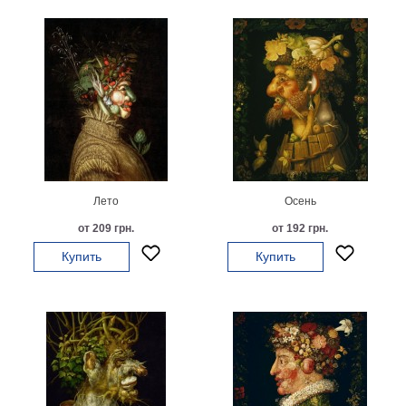
Детские
Черно
белые
Автомобили
Девушки
Ретро
В
кухню
Военные
Игровые
Лето
Осень
Советские
от 209 грн.
от 192 грн.
В
офис
Купить
Купить
Цветы
Рок
группы
Спорт
В
спальню
Природа
Мерилин
Монро
Футбол