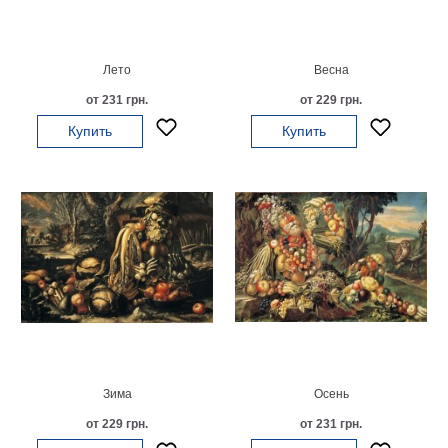
картин
Подарочные
карты
Лето
Весна
Ваше
от 231 грн.
от 229 грн.
фото
Купить
Купить
Модульные
Цветы
Абстракции
Города
Море
В
спальню
В
детскую
В
ванную
Времена
года
Горы
Зима
Осень
В
от 229 грн.
от 231 грн.
кухню
В