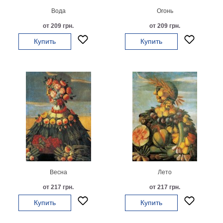
Вода
Огонь
В
кухню
Климт
от 209 грн.
от 209 грн.
Море
Купить
Купить
Старинные
карты
В
ванную
Уорхолл
Городские
пейзажи
В
зал
Пикассо
Посмотреть
все
Весна
Лето
от 217 грн.
от 217 грн.
темы
Купить
Купить
Постеры