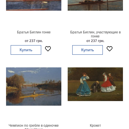
Мотивирующие
Города
Нью
Йорк
Посмотреть
Братья Биглин гонке
Братья Биглин, участвующие в
гонке
от 237 грн.
от 237 грн.
все
Купить
Купить
темы
Услуги
Багетная
мастерская
Рамы
для
картин
Печать
Чемпион по гребле в одиночке
Крокет