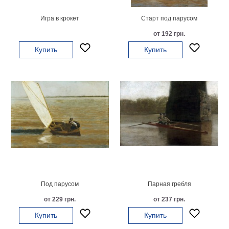
В
Игра в крокет
Старт под парусом
кухню
Климт
от 192 грн.
Море
Купить
Купить
Старинные
карты
В
ванную
Уорхолл
Городские
пейзажи
В
зал
Пикассо
Посмотреть
все
Под парусом
Парная гребля
от 229 грн.
от 237 грн.
темы
Купить
Купить
Постеры