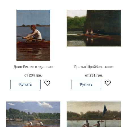
Детские
Черно
белые
Автомобили
Девушки
Ретро
В
кухню
Военные
Игровые
Советские
Джон Биглин в одиночке
Братья Шрайбер в гонке
В
от 234 грн.
от 231 грн.
офис
Цветы
Купить
Купить
Рок
группы
Спорт
В
спальню
Природа
Мерилин
Монро
Футбол