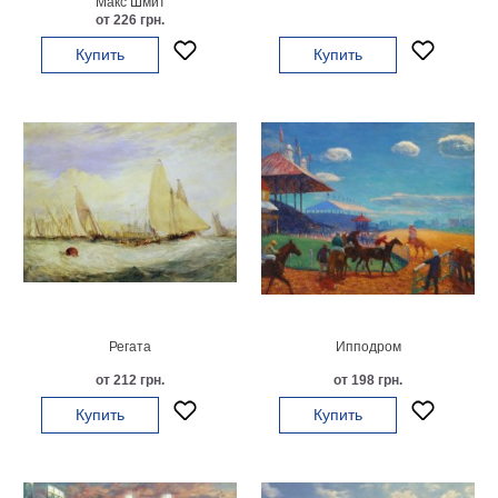
Макс Шмит
на
от 226 грн.
холсте
Купить
Купить
больших
размеров
Наши
работы
Регата
Ипподром
от 212 грн.
от 198 грн.
Купить
Купить