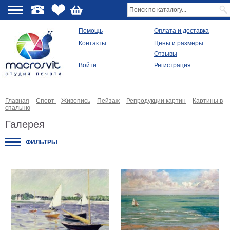
О
Помощь
Оплата и доставка
Контакты
Цены и размеры
качестве
Отзывы
Войти
Регистрация
Виды
продукции
Главная
–
Спорт
–
Живопись
–
Пейзаж
–
Репродукции картин
–
Картины в
Модульные
спальню
картины
Репродукции
Галерея
Плакаты
ФИЛЬТРЫ
Ваше
фото
на
холсте
Картины
в
раме
Все
изображения
Рамы
для