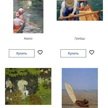
Небо
Абстракция
В
комнату
Айвазовский
Животные
Космос
В
Каноэ
Гребцы
детскую
Да
Винчи
Города
Купить
Купить
Мосты
В
ресторан
Ван
Гог
Замки
Еда
В
бар
Моне
Цветы
Натюрморт