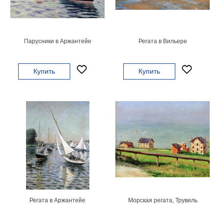
картин
Подарочные
карты
Ваше
Парусники в Аржантейе
Регата в Вильере
фото
Купить
Купить
Модульные
Цветы
Абстракции
Города
Море
В
спальню
В
детскую
В
ванную
Времена
года
Горы
Регата в Аржантейе
Морская регата, Трувиль
В
кухню
В