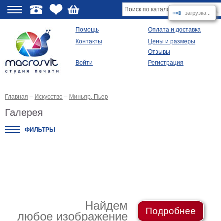
загрузка...
О
Помощь
Оплата и доставка
Контакты
Цены и размеры
качестве
Отзывы
Войти
Регистрация
Виды
продукции
Главная
–
Искусство
–
Миньяр, Пьер
Модульные
картины
Галерея
Репродукции
Плакаты
ФИЛЬТРЫ
Ваше
фото
на
холсте
Картины
в
раме
Все
изображения
Найдем
Подробнее
любое изображение
Рамы
для