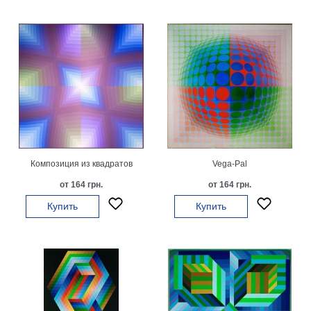
Детские
Черно
белые
Автомобили
Девушки
Ретро
В
кухню
Военные
Игровые
Советские
Композиция из квадратов
Vega-Pal
В
от 164 грн.
от 164 грн.
офис
Цветы
Купить
Купить
Рок
группы
Спорт
В
спальню
Природа
Мерилин
Монро
Футбол