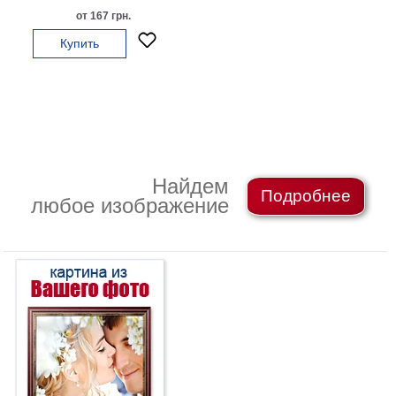
на
от 167 грн.
холсте
Купить
больших
размеров
Наши
работы
Найдем
Подробнее
любое изображение