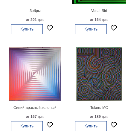
В
Зебры
Vonal-Stri
кухню
Климт
от 201 грн.
от 164 грн.
Море
Купить
Купить
Старинные
карты
В
ванную
Уорхолл
Городские
пейзажи
В
зал
Пикассо
Посмотреть
все
Синий, красный зеленый
Tekers-MC
от 167 грн.
от 189 грн.
темы
Купить
Купить
Постеры