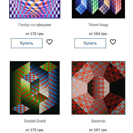
картин
Подарочные
карты
Ваше
Глобус со сферами
Toroni-Nagy
от 170 грн.
от 164 грн.
фото
Купить
Купить
Модульные
Цветы
Абстракции
Города
Море
В
спальню
В
детскую
В
ванную
Времена
года
Горы
Gestalt-Zoeld
Биоктан
В
кухню
В
от 175 грн.
от 167 грн.