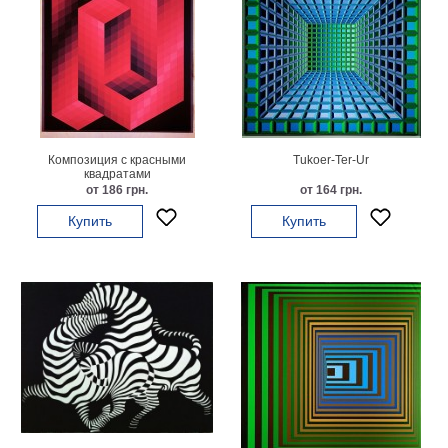
Небо
Абстракция
В
комнату
Айвазовский
Животные
Космос
В
Композиция с красными
Tukoer-Ter-Ur
квадратами
детскую
Да
от 186 грн.
от 164 грн.
Винчи
Города
Купить
Купить
Мосты
В
ресторан
Ван
Гог
Замки
Еда
В
бар
Моне
Цветы
Натюрморт