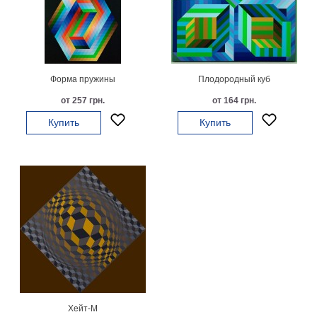
Мотивирующие
Города
Нью
Йорк
Посмотреть
Форма пружины
Плодородный куб
от 257 грн.
от 164 грн.
все
Купить
Купить
темы
Услуги
Багетная
мастерская
Рамы
для
картин
Печать
Хейт-M