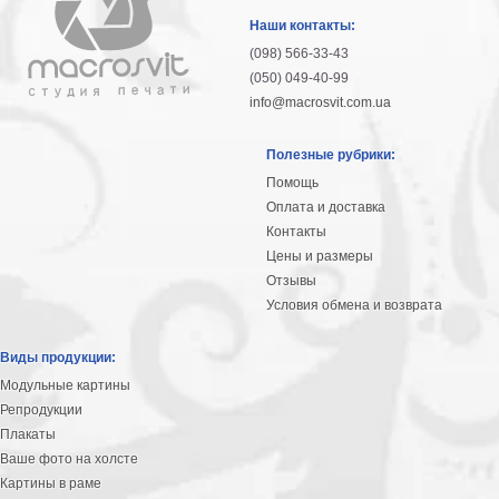
гостинную
Части
Наши контакты:
света
(098) 566-33-43
Посмотреть
(050) 049-40-99
info@macrosvit.com.ua
все
Полезные рубрики:
темы
Помощь
Оплата и доставка
Картины
Контакты
Пейзаж
Цены и размеры
Архитектура
Отзывы
В
Условия обмена и возврата
офис
В
Виды продукции:
гостиную
Модульные картины
Горы
Репродукции
Женщины
Плакаты
В
Ваше фото на холсте
спальню
Импрессионизм
Картины в раме