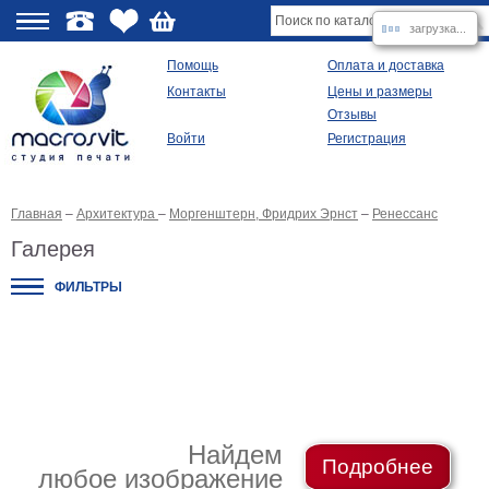
загрузка...
О
Помощь
Оплата и доставка
Контакты
Цены и размеры
качестве
Отзывы
Войти
Регистрация
Виды
продукции
Главная
–
Архитектура
–
Моргенштерн, Фридрих Эрнст
–
Ренессанс
Модульные
картины
Галерея
Репродукции
Плакаты
ФИЛЬТРЫ
Ваше
фото
на
холсте
Картины
в
раме
Все
изображения
Найдем
Подробнее
любое изображение
Рамы
для