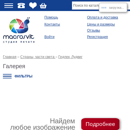
загрузка...
О
Помощь
Оплата и доставка
Контакты
Цены и размеры
качестве
Отзывы
Войти
Регистрация
Виды
продукции
Главная
–
Страны, части света
–
Гедлек, Лудвиг
Модульные
картины
Галерея
Репродукции
Плакаты
ФИЛЬТРЫ
Ваше
фото
на
холсте
Картины
в
раме
Все
изображения
Найдем
Подробнее
любое изображение
Рамы
для