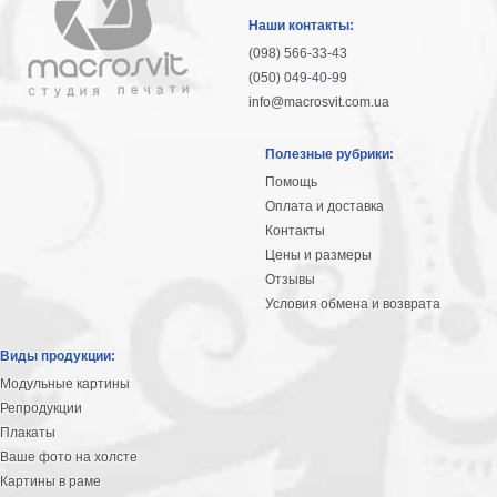
гостинную
Части
Наши контакты:
света
(098) 566-33-43
Посмотреть
(050) 049-40-99
info@macrosvit.com.ua
все
Полезные рубрики:
темы
Помощь
Оплата и доставка
Картины
Контакты
Пейзаж
Цены и размеры
Архитектура
Отзывы
В
Условия обмена и возврата
офис
В
Виды продукции:
гостиную
Модульные картины
Горы
Репродукции
Женщины
Плакаты
В
Ваше фото на холсте
спальню
Импрессионизм
Картины в раме