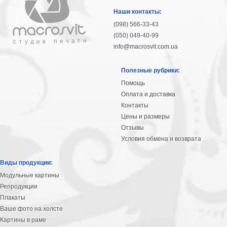
гостинную
Части
Наши контакты:
света
(098) 566-33-43
Посмотреть
(050) 049-40-99
info@macrosvit.com.ua
все
Полезные рубрики:
темы
Помощь
Оплата и доставка
Картины
Контакты
Пейзаж
Цены и размеры
Архитектура
Отзывы
В
Условия обмена и возврата
офис
В
Виды продукции:
гостиную
Модульные картины
Горы
Репродукции
Женщины
Плакаты
В
Ваше фото на холсте
спальню
Импрессионизм
Картины в раме