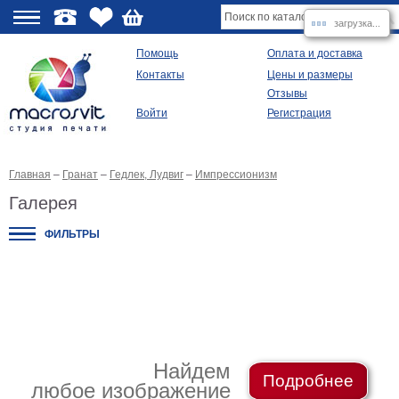
загрузка...
О
Помощь
Оплата и доставка
Контакты
Цены и размеры
качестве
Отзывы
Войти
Регистрация
Виды
продукции
Главная
–
Гранат
–
Гедлек, Лудвиг
–
Импрессионизм
Модульные
картины
Галерея
Репродукции
Плакаты
ФИЛЬТРЫ
Ваше
фото
на
холсте
Картины
в
раме
Все
изображения
Найдем
Подробнее
любое изображение
Рамы
для