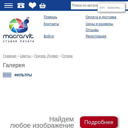
загрузка...
О
Помощь
Оплата и доставка
Контакты
Цены и размеры
качестве
Отзывы
Войти
Регистрация
Виды
продукции
Главная
–
Цветы
–
Гедлек, Лудвиг
–
Готика
Модульные
картины
Галерея
Репродукции
Плакаты
ФИЛЬТРЫ
Ваше
фото
на
холсте
Картины
в
раме
Все
изображения
Найдем
Подробнее
любое изображение
Рамы
для