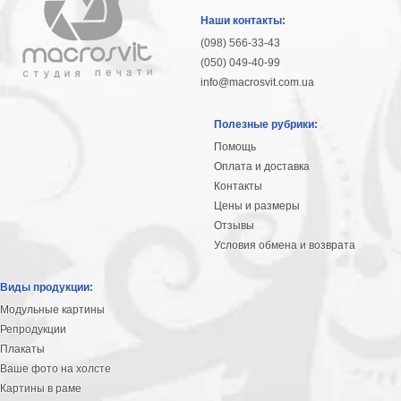
гостинную
Части
Наши контакты:
света
(098) 566-33-43
Посмотреть
(050) 049-40-99
info@macrosvit.com.ua
все
Полезные рубрики:
темы
Помощь
Оплата и доставка
Картины
Контакты
Пейзаж
Цены и размеры
Архитектура
Отзывы
В
Условия обмена и возврата
офис
В
Виды продукции:
гостиную
Модульные картины
Горы
Репродукции
Женщины
Плакаты
В
Ваше фото на холсте
спальню
Импрессионизм
Картины в раме