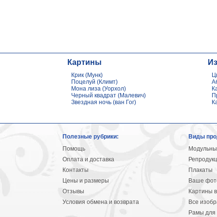
Картины
И
Крик (Мунк)
Ц
Поцелуй (Климт)
А
Мона лиза (Уорхол)
К
Черный квадрат (Малевич)
П
Звездная ночь (ван Гог)
К
Полезные рубрики:
Виды про
Помощь
Модульны
Оплата и доставка
Репродук
Контакты
Плакаты
Цены и размеры
Ваше фото
Отзывы
Картины в
Условия обмена и возврата
Все изоб
Рамы для 