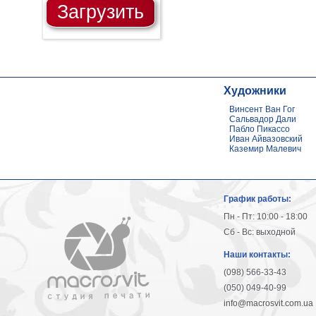
Загрузить
Художники
Винсент Ван Гог
Сальвадор Дали
Пабло Пикассо
Иван Айвазовский
Каземир Малевич
График работы:
Пн - Пт: 10:00 - 18:00
Сб - Вс: выходной
Наши контакты:
(098) 566-33-43
(050) 049-40-99
info@macrosvit.com.ua