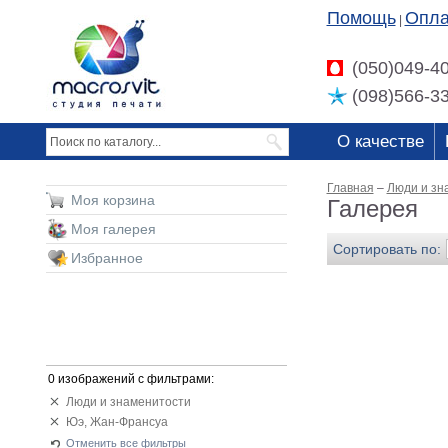
Помощь
Опла
|
(050)049-4
(098)566-3
О качестве
Главная
–
Люди и зн
Моя корзина
Галерея
Моя галерея
Сортировать по:
Избранное
0 изображений с фильтрами:
Люди и знаменитости
Юэ, Жан-Франсуа
Отменить все фильтры