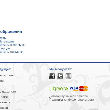
зображения
веты
бстракции
артины в спальню
рирода
артины на кухню
дукции:
Мы в соцсетях:
е картины
ции
 на холсте
Договор публичной оферты
 раме
Политика конфиденциальности
ражения
картин