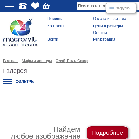
загрузка...
О
Помощь
Оплата и доставка
Контакты
Цены и размеры
качестве
Отзывы
Войти
Регистрация
Виды
продукции
Главная
–
Мифы и легенды
–
Эллё, Поль-Сезар
Модульные
картины
Галерея
Репродукции
Плакаты
ФИЛЬТРЫ
Ваше
фото
на
холсте
Картины
в
раме
Все
изображения
Найдем
Подробнее
любое изображение
Рамы
для