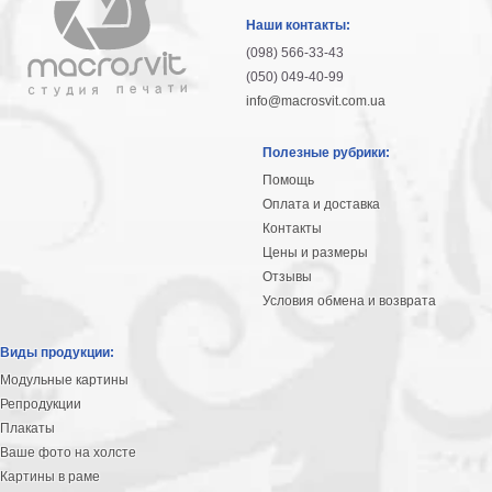
гостинную
Части
Наши контакты:
света
(098) 566-33-43
Посмотреть
(050) 049-40-99
info@macrosvit.com.ua
все
Полезные рубрики:
темы
Помощь
Оплата и доставка
Картины
Контакты
Пейзаж
Цены и размеры
Архитектура
Отзывы
В
Условия обмена и возврата
офис
В
Виды продукции:
гостиную
Модульные картины
Горы
Репродукции
Женщины
Плакаты
В
Ваше фото на холсте
спальню
Импрессионизм
Картины в раме