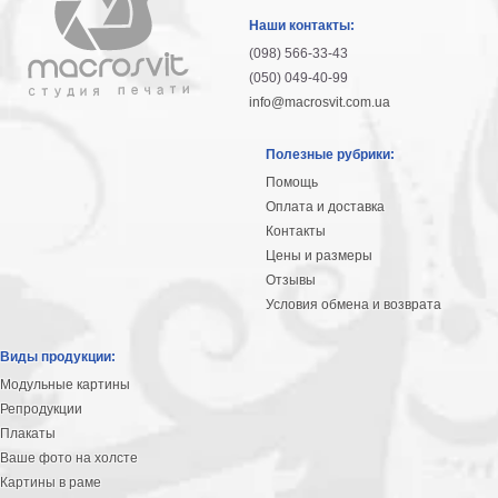
гостинную
Части
Наши контакты:
света
(098) 566-33-43
Посмотреть
(050) 049-40-99
info@macrosvit.com.ua
все
Полезные рубрики:
темы
Помощь
Оплата и доставка
Картины
Контакты
Пейзаж
Цены и размеры
Архитектура
Отзывы
В
Условия обмена и возврата
офис
В
Виды продукции:
гостиную
Модульные картины
Горы
Репродукции
Женщины
Плакаты
В
Ваше фото на холсте
спальню
Импрессионизм
Картины в раме