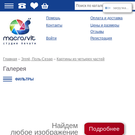
загрузка...
О
Помощь
Оплата и доставка
Контакты
Цены и размеры
качестве
Отзывы
Войти
Регистрация
Виды
продукции
Главная
–
Эллё, Поль-Сезар
–
Картины из четырех частей
Модульные
картины
Галерея
Репродукции
Плакаты
ФИЛЬТРЫ
Ваше
фото
на
холсте
Картины
в
раме
Все
изображения
Найдем
Подробнее
любое изображение
Рамы
для