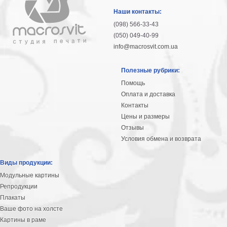
гостинную
Части
Наши контакты:
света
(098) 566-33-43
Посмотреть
(050) 049-40-99
info@macrosvit.com.ua
все
Полезные рубрики:
темы
Помощь
Оплата и доставка
Картины
Контакты
Пейзаж
Цены и размеры
Архитектура
Отзывы
В
Условия обмена и возврата
офис
В
Виды продукции:
гостиную
Модульные картины
Горы
Репродукции
Женщины
Плакаты
В
Ваше фото на холсте
спальню
Импрессионизм
Картины в раме