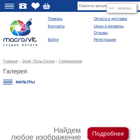
загрузка...
О
Помощь
Оплата и доставка
Контакты
Цены и размеры
качестве
Отзывы
Войти
Регистрация
Виды
продукции
Главная
–
Эллё, Поль-Сезар
–
Сюрреализм
Модульные
картины
Галерея
Репродукции
Плакаты
ФИЛЬТРЫ
Ваше
фото
на
холсте
Картины
в
раме
Все
изображения
Найдем
Подробнее
любое изображение
Рамы
для