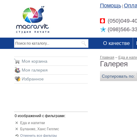
Помощь
Опла
|
(050)049-4
(098)566-3
О качестве
Главная
–
Еда и нап
Моя корзина
Галерея
Моя галерея
Сортировать по:
Избранное
0 изображений с фильтрами:
Еда и напитки
Буланже, Ханс Гиллис
Отменить все фильтры