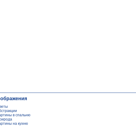
зображения
веты
бстракции
артины в спальню
рирода
артины на кухню