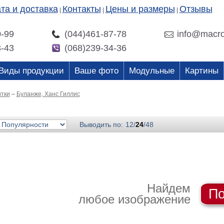
та и доставка
Контакты
Цены и размеры
Отзывы
|
|
|
0-99
(044)461-87-78
info@macro
3-43
(068)239-34-36
Виды продукции
Ваше фото
Модульные
Картины
итки
–
Буланже, Ханс Гиллис
Выводить по:
12
/
24
/
48
Найдем
По
любое изображение