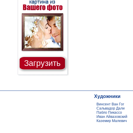
Загрузить
Художники
Винсент Ван Гог
Сальвадор Дали
Пабло Пикассо
Иван Айвазовский
Каземир Малевич