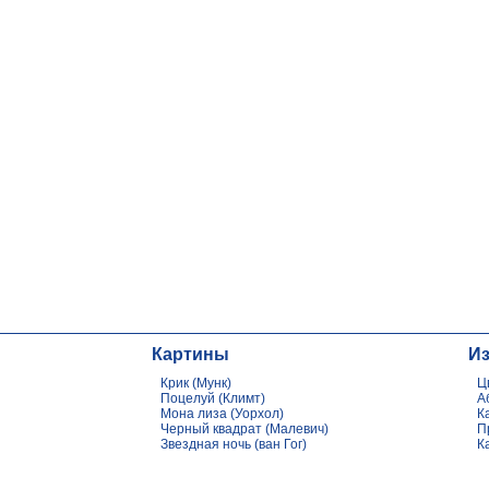
Картины
И
Крик (Мунк)
Ц
Поцелуй (Климт)
А
Мона лиза (Уорхол)
К
Черный квадрат (Малевич)
П
Звездная ночь (ван Гог)
К