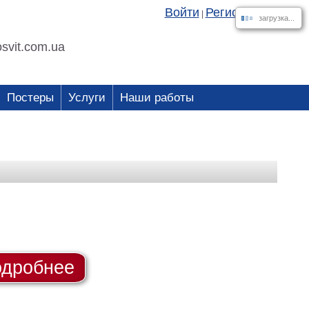
Войти
Регистрация
|
загрузка...
svit.com.ua
Постеры
Услуги
Наши работы
дробнее