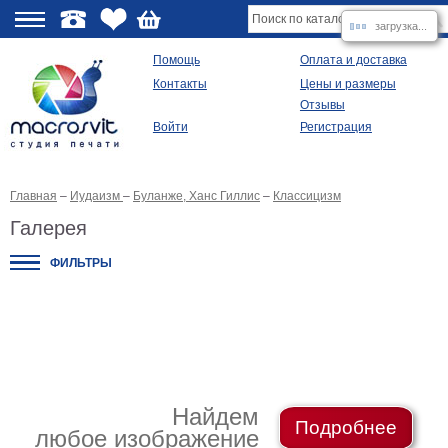
загрузка...
О
Помощь
Оплата и доставка
Контакты
Цены и размеры
качестве
Отзывы
Войти
Регистрация
Виды
продукции
Главная
–
Иудаизм
–
Буланже, Ханс Гиллис
–
Классицизм
Модульные
картины
Галерея
Репродукции
Плакаты
ФИЛЬТРЫ
Ваше
фото
на
холсте
Картины
в
раме
Все
изображения
Найдем
Подробнее
любое изображение
Рамы
для