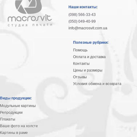
гостинную
Части
Наши контакты:
света
(098) 566-33-43
Посмотреть
(050) 049-40-99
info@macrosvit.com.ua
все
Полезные рубрики:
темы
Помощь
Оплата и доставка
Картины
Контакты
Пейзаж
Цены и размеры
Архитектура
Отзывы
В
Условия обмена и возврата
офис
В
Виды продукции:
гостиную
Модульные картины
Горы
Репродукции
Женщины
Плакаты
В
Ваше фото на холсте
спальню
Импрессионизм
Картины в раме