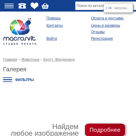
загрузка...
О
Помощь
Оплата и доставка
Контакты
Цены и размеры
качестве
Отзывы
Войти
Регистрация
Виды
продукции
Главная
–
Животные
–
Брутт, Фердинанд
Модульные
картины
Галерея
Репродукции
Плакаты
ФИЛЬТРЫ
Ваше
фото
на
холсте
Картины
в
раме
Все
изображения
Найдем
Подробнее
любое изображение
Рамы
для