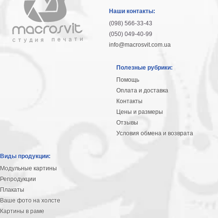
гостинную
Части
Наши контакты:
света
(098) 566-33-43
Посмотреть
(050) 049-40-99
info@macrosvit.com.ua
все
Полезные рубрики:
темы
Помощь
Оплата и доставка
Картины
Контакты
Пейзаж
Цены и размеры
Архитектура
Отзывы
В
Условия обмена и возврата
офис
В
Виды продукции:
гостиную
Модульные картины
Горы
Репродукции
Женщины
Плакаты
В
Ваше фото на холсте
спальню
Импрессионизм
Картины в раме