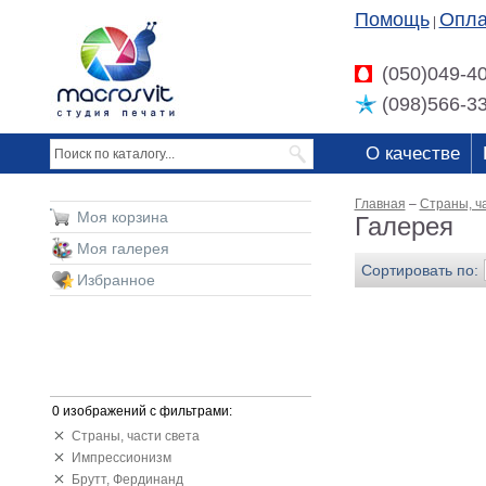
Помощь
Опла
|
(050)049-4
(098)566-3
О качестве
Главная
–
Страны, ч
Моя корзина
Галерея
Моя галерея
Сортировать по:
Избранное
0 изображений с фильтрами:
Страны, части света
Импрессионизм
Брутт, Фердинанд