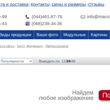
та и доставка
Контакты
Цены и размеры
Отзывы
|
|
|
0-99
(044)461-87-78
info@macro
3-43
(068)239-34-36
Виды продукции
Ваше фото
Модульные
Картины
асти света
–
Брутт, Фердинанд
–
Импрессионизм
Выводить по:
12
/
24
/
48
Найдем
По
любое изображение