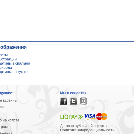
зображения
веты
бстракции
артины в спальню
рирода
артины на кухню
дукции:
Мы в соцсетях:
е картины
ции
 на холсте
Договор публичной оферты
 раме
Политика конфиденциальности
ражения