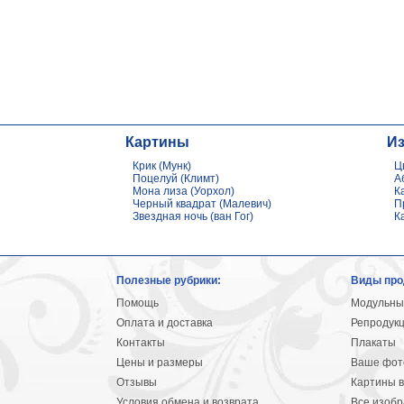
Картины
И
Крик (Мунк)
Ц
Поцелуй (Климт)
А
Мона лиза (Уорхол)
К
Черный квадрат (Малевич)
П
Звездная ночь (ван Гог)
К
Полезные рубрики:
Виды про
Помощь
Модульны
Оплата и доставка
Репродук
Контакты
Плакаты
Цены и размеры
Ваше фото
Отзывы
Картины в
Условия обмена и возврата
Все изоб