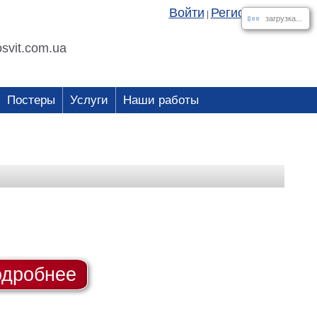
Войти
Регистрация
|
загрузка...
svit.com.ua
Постеры
Услуги
Наши работы
дробнее