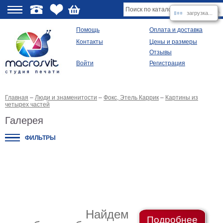
загрузка...
О
Помощь
Оплата и доставка
Контакты
Цены и размеры
качестве
Отзывы
Войти
Регистрация
Виды
продукции
Главная
–
Люди и знаменитости
–
Фокс, Этель Каррик
–
Картины из
Модульные
четырех частей
картины
Репродукции
Галерея
Плакаты
ФИЛЬТРЫ
Ваше
фото
на
холсте
Картины
в
раме
Все
изображения
Найдем
Рамы
Подробнее
для