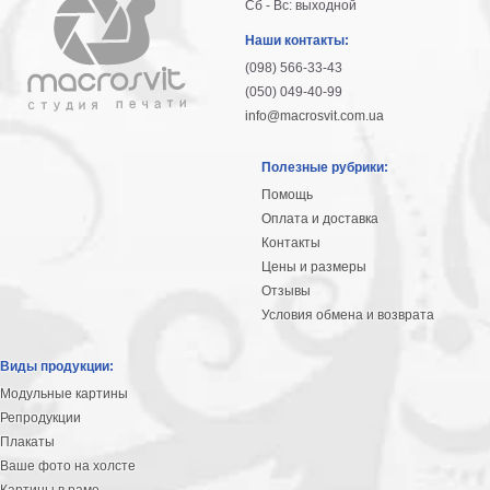
Сб - Вс: выходной
гостинную
Части
света
Наши контакты:
Посмотреть
(098) 566-33-43
(050) 049-40-99
все
info@macrosvit.com.ua
темы
Полезные рубрики:
Помощь
Картины
Оплата и доставка
Контакты
Пейзаж
Цены и размеры
Архитектура
Отзывы
В
офис
Условия обмена и возврата
В
гостиную
Виды продукции:
Горы
Модульные картины
Женщины
Репродукции
В
Плакаты
спальню
Ваше фото на холсте
Импрессионизм