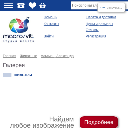
загрузка...
О
Помощь
Оплата и доставка
Контакты
Цены и размеры
качестве
Отзывы
Войти
Регистрация
Виды
продукции
Главная
–
Животные
–
Альтман, Александр
Модульные
картины
Галерея
Репродукции
Плакаты
ФИЛЬТРЫ
Ваше
фото
на
холсте
Картины
в
раме
Все
изображения
Найдем
Подробнее
любое изображение
Рамы
для