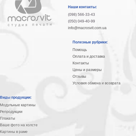
гостинную
Части
Наши контакты:
света
(098) 566-33-43
Посмотреть
(050) 049-40-99
info@macrosvit.com.ua
все
Полезные рубрики:
темы
Помощь
Оплата и доставка
Картины
Контакты
Пейзаж
Цены и размеры
Архитектура
Отзывы
В
Условия обмена и возврата
офис
В
Виды продукции:
гостиную
Модульные картины
Горы
Репродукции
Женщины
Плакаты
В
Ваше фото на холсте
спальню
Импрессионизм
Картины в раме