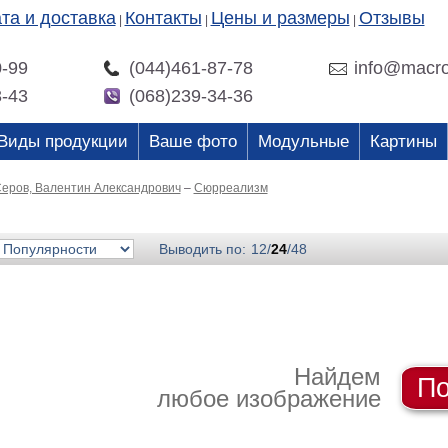
та и доставка
Контакты
Цены и размеры
Отзывы
|
|
|
0-99
(044)461-87-78
info@macro
3-43
(068)239-34-36
Виды продукции
Ваше фото
Модульные
Картины
еров, Валентин Александрович
–
Сюрреализм
Выводить по:
12
/
24
/
48
Найдем
По
любое изображение