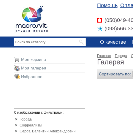
Помощь
Опла
|
(050)049-4
(098)566-3
О качестве
Главная
–
Города
–
С
Моя корзина
Галерея
Моя галерея
Сортировать по:
Избранное
0 изображений с фильтрами:
Города
Сюрреализм
Серов, Валентин Александрович