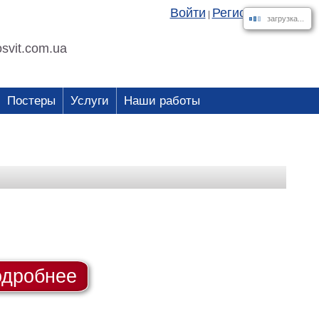
Войти
Регистрация
|
загрузка...
svit.com.ua
Постеры
Услуги
Наши работы
дробнее