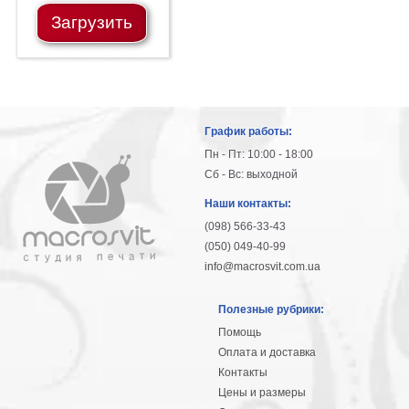
Небо
Загрузить
Абстракция
В
комнату
Айвазовский
Животные
Космос
График работы:
В
Пн - Пт: 10:00 - 18:00
детскую
Да
Сб - Вс: выходной
Винчи
Города
Наши контакты:
Мосты
(098) 566-33-43
В
(050) 049-40-99
ресторан
Ван
info@macrosvit.com.ua
Гог
Замки
Полезные рубрики:
Еда
Помощь
В
Оплата и доставка
бар
Моне
Контакты
Цветы
Цены и размеры
Натюрморт