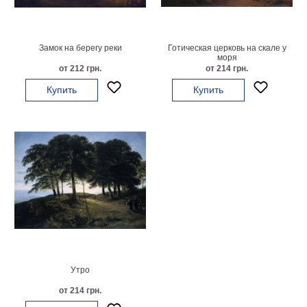
картин
Подарочные
карты
Замок на берегу реки
Готическая церковь на скале у
Ваше
моря
от 212 грн.
от 214 грн.
фото
Купить
Купить
Модульные
Цветы
Абстракции
Города
Море
В
спальню
В
детскую
В
ванную
Времена
года
Горы
Утро
В
от 214 грн.
кухню
В