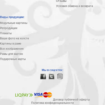
Отзывы
В
Условия обмена и возврата
кухню
Климт
Виды продукции:
Море
Модульные картины
Старинные
Репродукции
карты
В
Плакаты
ванную
Уорхолл
Ваше фото на холсте
Городские
Картины в раме
пейзажи
Все изображения
Рамы для картин
В
Подарочные карты
зал
Пикассо
Посмотреть
Мы в соцсетях:
все
темы
Договор публичной оферты
Постеры
Политика конфиденциальности