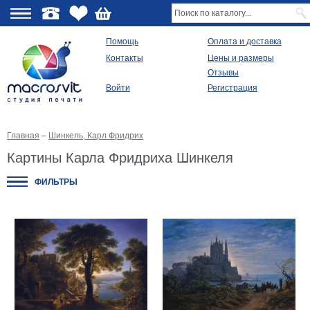
О
Помощь
Оплата и доставка
Контакты
Цены и размеры
качестве
Отзывы
Войти
Регистрация
Виды
продукции
Главная
–
Шинкель, Карл Фридрих
Модульные
картины
Картины Карла Фридриха Шинкеля
Репродукции
Плакаты
ФИЛЬТРЫ
Ваше
фото
на
холсте
Картины
в
раме
Все
изображения
Рамы
для