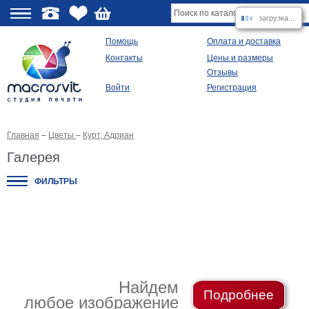
загрузка...
О
Помощь
Оплата и доставка
Контакты
Цены и размеры
качестве
Отзывы
Войти
Регистрация
Виды
продукции
Главная
–
Цветы
–
Курт, Адриан
Модульные
картины
Галерея
Репродукции
Плакаты
ФИЛЬТРЫ
Ваше
фото
на
холсте
Картины
в
раме
Все
изображения
Найдем
Подробнее
любое изображение
Рамы
для