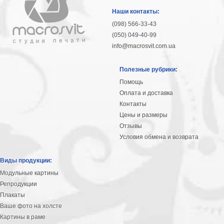
гостинную
Части
Наши контакты:
света
(098) 566-33-43
Посмотреть
(050) 049-40-99
info@macrosvit.com.ua
все
Полезные рубрики:
темы
Помощь
Оплата и доставка
Картины
Контакты
Пейзаж
Цены и размеры
Архитектура
Отзывы
В
Условия обмена и возврата
офис
В
Виды продукции:
гостиную
Модульные картины
Горы
Репродукции
Женщины
Плакаты
В
Ваше фото на холсте
спальню
Импрессионизм
Картины в раме