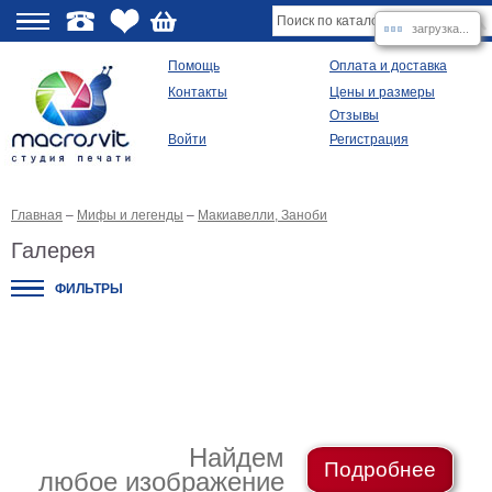
загрузка...
О
Помощь
Оплата и доставка
Контакты
Цены и размеры
качестве
Отзывы
Войти
Регистрация
Виды
продукции
Главная
–
Мифы и легенды
–
Макиавелли, Заноби
Модульные
картины
Галерея
Репродукции
Плакаты
ФИЛЬТРЫ
Ваше
фото
на
холсте
Картины
в
раме
Все
изображения
Найдем
Подробнее
любое изображение
Рамы
для