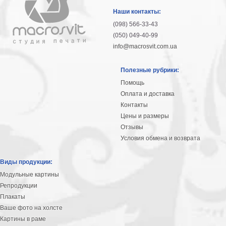
гостинную
Части
Наши контакты:
света
(098) 566-33-43
Посмотреть
(050) 049-40-99
info@macrosvit.com.ua
все
Полезные рубрики:
темы
Помощь
Оплата и доставка
Картины
Контакты
Пейзаж
Цены и размеры
Архитектура
Отзывы
В
Условия обмена и возврата
офис
В
Виды продукции:
гостиную
Модульные картины
Горы
Репродукции
Женщины
Плакаты
В
Ваше фото на холсте
спальню
Импрессионизм
Картины в раме