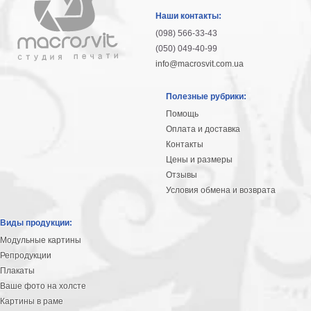
гостинную
Части
Наши контакты:
света
(098) 566-33-43
Посмотреть
(050) 049-40-99
info@macrosvit.com.ua
все
Полезные рубрики:
темы
Помощь
Оплата и доставка
Картины
Контакты
Пейзаж
Цены и размеры
Архитектура
Отзывы
В
Условия обмена и возврата
офис
В
Виды продукции:
гостиную
Модульные картины
Горы
Репродукции
Женщины
Плакаты
В
Ваше фото на холсте
спальню
Импрессионизм
Картины в раме