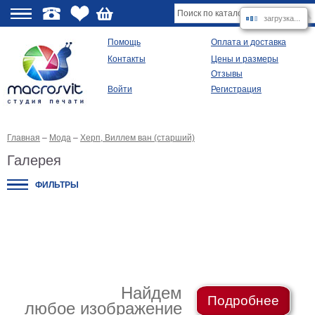
загрузка...
О
Помощь
Оплата и доставка
Контакты
Цены и размеры
качестве
Отзывы
Войти
Регистрация
Виды
продукции
Главная
–
Мода
–
Херп, Виллем ван (старший)
Модульные
картины
Галерея
Репродукции
Плакаты
ФИЛЬТРЫ
Ваше
фото
на
холсте
Картины
в
раме
Все
изображения
Найдем
Подробнее
любое изображение
Рамы
для