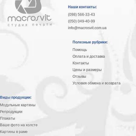
гостинную
Части
Наши контакты:
света
(098) 566-33-43
Посмотреть
(050) 049-40-99
info@macrosvit.com.ua
все
Полезные рубрики:
темы
Помощь
Оплата и доставка
Картины
Контакты
Пейзаж
Цены и размеры
Архитектура
Отзывы
В
Условия обмена и возврата
офис
В
Виды продукции:
гостиную
Модульные картины
Горы
Репродукции
Женщины
Плакаты
В
Ваше фото на холсте
спальню
Импрессионизм
Картины в раме