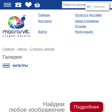
загрузка...
О
Помощь
Оплата и доставка
Контакты
Цены и размеры
качестве
Отзывы
Войти
Регистрация
Виды
продукции
Главная
–
Цветы
–
Строцци, Заноби
Модульные
картины
Галерея
Репродукции
Плакаты
ФИЛЬТРЫ
Ваше
фото
на
холсте
Картины
в
раме
Все
изображения
Найдем
Подробнее
любое изображение
Рамы
для