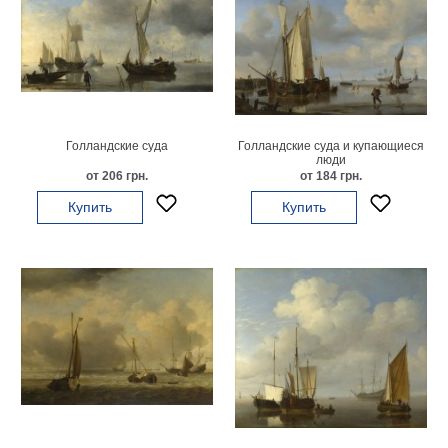
Небо
Абстракция
В
комнату
Айвазовский
Животные
Космос
Голландские суда
Голландские суда и купающиеся
В
люди
от 206 грн.
от 184 грн.
детскую
Да
Винчи
Купить
Купить
Города
Мосты
В
ресторан
Ван
Гог
Замки
Еда
В
бар
Моне
Цветы
Натюрморт