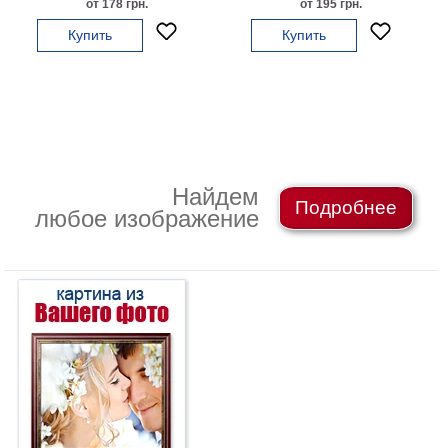
от 178 грн.
от 195 грн.
на
Купить
Купить
холсте
больших
размеров
Наши
работы
Найдем
Подробнее
любое изображение