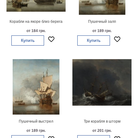
картин
Подарочные
карты
Корабли на якоре близ берега
Пушечный залп
Ваше
от 184 грн.
от 189 грн.
фото
Купить
Купить
Модульные
Цветы
Абстракции
Города
Море
В
спальню
В
детскую
В
ванную
Времена
года
Горы
Пушечный выстрел
Три корабля в шторм
В
от 189 грн.
от 201 грн.
кухню
В