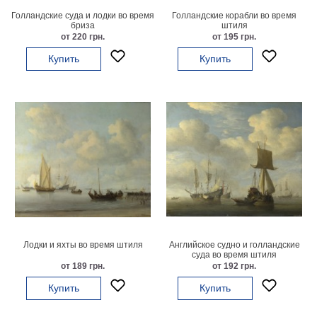
Голландские суда и лодки во время
Голландские корабли во время
В
бриза
штиля
кухню
Климт
от 220 грн.
от 195 грн.
Море
Купить
Купить
Старинные
карты
В
ванную
Уорхолл
Городские
пейзажи
В
зал
Пикассо
Посмотреть
все
Лодки и яхты во время штиля
Английское судно и голландские
суда во время штиля
от 189 грн.
от 192 грн.
темы
Купить
Купить
Постеры