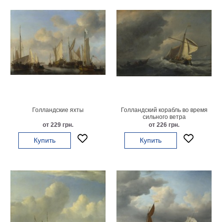
Детские
Черно
белые
Автомобили
Девушки
Ретро
В
кухню
Военные
Игровые
Голландские яхты
Голландский корабль во время
Советские
сильного ветра
от 229 грн.
от 226 грн.
В
офис
Купить
Купить
Цветы
Рок
группы
Спорт
В
спальню
Природа
Мерилин
Монро
Футбол