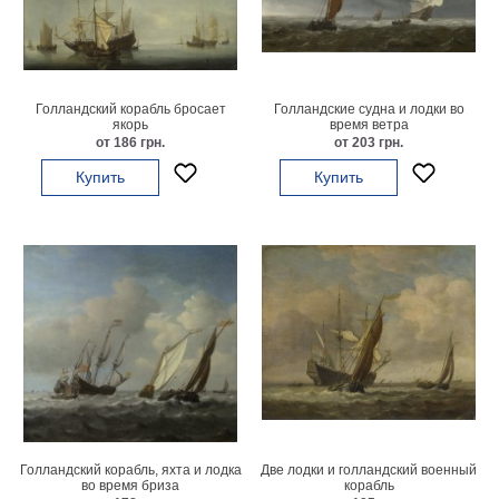
Мотивирующие
Города
Нью
Йорк
Голландский корабль бросает
Голландские судна и лодки во
Посмотреть
якорь
время ветра
от 186 грн.
от 203 грн.
все
Купить
Купить
темы
Услуги
Багетная
мастерская
Рамы
для
картин
Голландский корабль, яхта и лодка
Две лодки и голландский военный
Печать
во время бриза
корабль