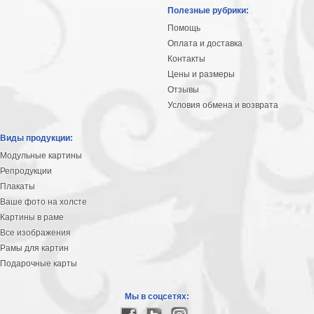
Небо
Полезные рубрики:
Абстракция
Помощь
В
Оплата и доставка
комнату
Айвазовский
Контакты
Цены и размеры
Животные
Отзывы
Космос
Условия обмена и возврата
В
детскую
Да
Виды продукции:
Винчи
Города
Модульные картины
Мосты
Репродукции
В
Плакаты
ресторан
Ваше фото на холсте
Ван
Картины в раме
Гог
Замки
Все изображения
Еда
Рамы для картин
В
Подарочные карты
бар
Моне
Цветы
Мы в соцсетях:
Натюрморт