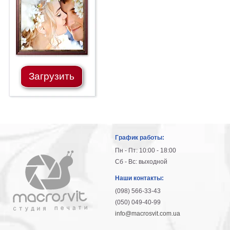
гостинную
Части
света
Посмотреть
все
Загрузить
темы
Картины
Пейзаж
Архитектура
График работы:
В
офис
Пн - Пт: 10:00 - 18:00
В
Сб - Вс: выходной
гостиную
Наши контакты:
Горы
(098) 566-33-43
Женщины
(050) 049-40-99
В
info@macrosvit.com.ua
спальню
Импрессионизм