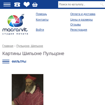
О
Помощь
Оплата и доставка
Контакты
Цены и размеры
качестве
Отзывы
Войти
Регистрация
Виды
продукции
Главная
–
Пульцоне, Шипьоне
Модульные
картины
Картины Шипьоне Пульцоне
Репродукции
Плакаты
ФИЛЬТРЫ
Ваше
фото
на
холсте
Картины
в
раме
Все
изображения
Рамы
для