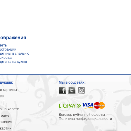
зображения
веты
бстракции
артины в спальню
рирода
артины на кухню
дукции:
Мы в соцсетях:
е картины
ции
 на холсте
Договор публичной оферты
 раме
Политика конфиденциальности
ражения
картин