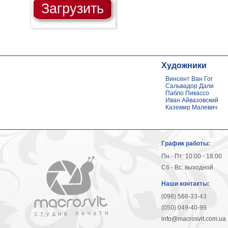
Загрузить
Художники
Винсент Ван Гог
Сальвадор Дали
Пабло Пикассо
Иван Айвазовский
Каземир Малевич
График работы:
Пн - Пт: 10:00 - 18:00
Сб - Вс: выходной
Наши контакты:
(098) 566-33-43
(050) 049-40-99
info@macrosvit.com.ua