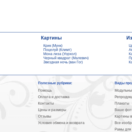
Картины
И
Крик (Мунк)
Ц
Поцелуй (Климт)
А
Мона лиза (Уорхол)
К
Черный квадрат (Малевич)
П
Звездная ночь (ван Гог)
К
Полезные рубрики:
Виды про
Помощь
Модульны
Оплата и доставка
Репродук
Контакты
Плакаты
Цены и размеры
Ваше фото
Отзывы
Картины в
Условия обмена и возврата
Все изоб
Рамы для 