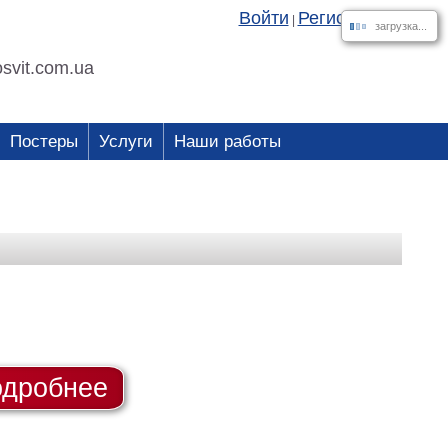
Войти
Регистрация
|
загрузка...
svit.com.ua
Постеры
Услуги
Наши работы
дробнее