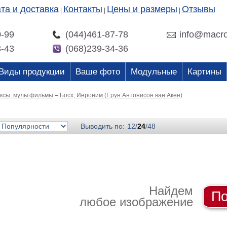
та и доставка
Контакты
Цены и размеры
Отзывы
|
|
|
0-99
(044)461-87-78
info@macro
3-43
(068)239-34-36
Виды продукции
Ваше фото
Модульные
Картины
иксы, мультфильмы
–
Босх, Иероним (Ерун Антонисон ван Акен)
Выводить по:
12
/
24
/
48
Найдем
По
любое изображение