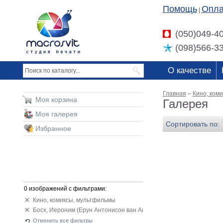
Помощь
Опла
|
(050)049-4
(098)566-3
О качестве
Главная
–
Кино, ком
Моя корзина
Галерея
Моя галерея
Сортировать по:
Избранное
0 изображений с фильтрами:
Кино, комиксы, мультфильмы
Босх, Иероним (Ерун Антонисон ван Акен)
Отменить все фильтры