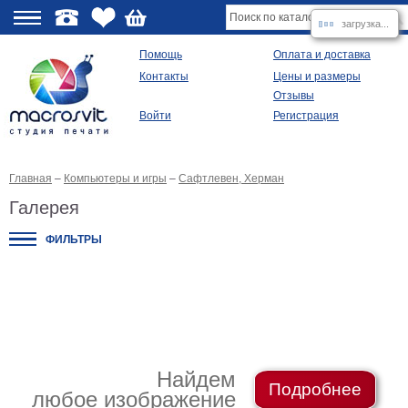
загрузка...
О
Помощь
Оплата и доставка
Контакты
Цены и размеры
качестве
Отзывы
Войти
Регистрация
Виды
продукции
Главная
–
Компьютеры и игры
–
Сафтлевен, Херман
Модульные
картины
Галерея
Репродукции
Плакаты
ФИЛЬТРЫ
Ваше
фото
на
холсте
Картины
в
раме
Все
изображения
Найдем
Подробнее
любое изображение
Рамы
для