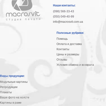
гостинную
Части
Наши контакты:
света
(098) 566-33-43
Посмотреть
(050) 049-40-99
info@macrosvit.com.ua
все
Полезные рубрики:
темы
Помощь
Оплата и доставка
Картины
Контакты
Пейзаж
Цены и размеры
Архитектура
Отзывы
В
Условия обмена и возврата
офис
В
Виды продукции:
гостиную
Модульные картины
Горы
Репродукции
Женщины
Плакаты
В
Ваше фото на холсте
спальню
Импрессионизм
Картины в раме