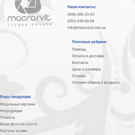
гостинную
Части
Наши контакты:
света
(098) 566-33-43
Посмотреть
(050) 049-40-99
info@macrosvit.com.ua
все
Полезные рубрики:
темы
Помощь
Оплата и доставка
Картины
Контакты
Пейзаж
Цены и размеры
Архитектура
Отзывы
В
Условия обмена и возврата
офис
В
Виды продукции:
гостиную
Модульные картины
Горы
Репродукции
Женщины
Плакаты
В
Ваше фото на холсте
спальню
Импрессионизм
Картины в раме