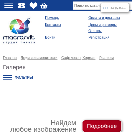
загрузка...
О
Помощь
Оплата и доставка
Контакты
Цены и размеры
качестве
Отзывы
Войти
Регистрация
Виды
продукции
Главная
–
Люди и знаменитости
–
Сафтлевен, Херман
–
Реализм
Модульные
картины
Галерея
Репродукции
Плакаты
ФИЛЬТРЫ
Ваше
фото
на
холсте
Картины
в
раме
Все
изображения
Найдем
Подробнее
любое изображение
Рамы
для