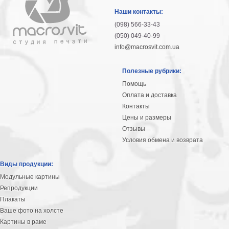
гостинную
Части
Наши контакты:
света
(098) 566-33-43
Посмотреть
(050) 049-40-99
info@macrosvit.com.ua
все
Полезные рубрики:
темы
Помощь
Оплата и доставка
Картины
Контакты
Пейзаж
Цены и размеры
Архитектура
Отзывы
В
Условия обмена и возврата
офис
В
Виды продукции:
гостиную
Модульные картины
Горы
Репродукции
Женщины
Плакаты
В
Ваше фото на холсте
спальню
Импрессионизм
Картины в раме