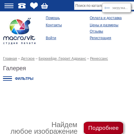
загрузка...
О
Помощь
Оплата и доставка
Контакты
Цены и размеры
качестве
Отзывы
Войти
Регистрация
Виды
продукции
Главная
–
Детское
–
Беркхейде, Геррит Адрианс
–
Ренессанс
Модульные
картины
Галерея
Репродукции
Плакаты
ФИЛЬТРЫ
Ваше
фото
на
холсте
Картины
в
раме
Все
изображения
Найдем
Подробнее
любое изображение
Рамы
для