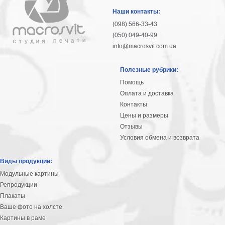
гостинную
Части
Наши контакты:
света
(098) 566-33-43
Посмотреть
(050) 049-40-99
info@macrosvit.com.ua
все
Полезные рубрики:
темы
Помощь
Оплата и доставка
Картины
Контакты
Пейзаж
Цены и размеры
Архитектура
Отзывы
В
Условия обмена и возврата
офис
В
Виды продукции:
гостиную
Модульные картины
Горы
Репродукции
Женщины
Плакаты
В
Ваше фото на холсте
спальню
Импрессионизм
Картины в раме