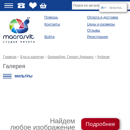
загрузка...
О
Помощь
Оплата и доставка
Контакты
Цены и размеры
качестве
Отзывы
Войти
Регистрация
Виды
продукции
Главная
–
Еда и напитки
–
Беркхейде, Геррит Адрианс
–
Кубизм
Модульные
картины
Галерея
Репродукции
Плакаты
ФИЛЬТРЫ
Ваше
фото
на
холсте
Картины
в
раме
Все
изображения
Найдем
Подробнее
любое изображение
Рамы
для