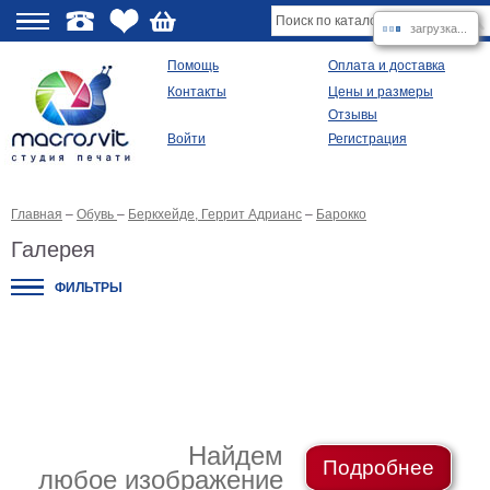
загрузка...
О
Помощь
Оплата и доставка
Контакты
Цены и размеры
качестве
Отзывы
Войти
Регистрация
Виды
продукции
Главная
–
Обувь
–
Беркхейде, Геррит Адрианс
–
Барокко
Модульные
картины
Галерея
Репродукции
Плакаты
ФИЛЬТРЫ
Ваше
фото
на
холсте
Картины
в
раме
Все
изображения
Найдем
Подробнее
любое изображение
Рамы
для