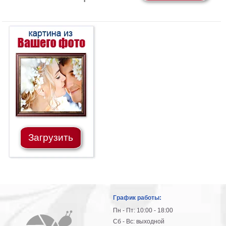
картин
Подарочные
карты
Ваше
фото
Модульные
Цветы
Абстракции
Города
Море
Загрузить
В
спальню
В
детскую
В
ванную
Времена
года
Горы
График работы:
В
Пн - Пт: 10:00 - 18:00
кухню
В
Сб - Вс: выходной