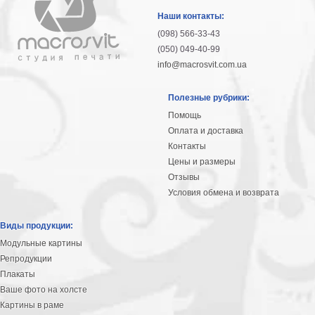
гостинную
Части
Наши контакты:
света
(098) 566-33-43
Посмотреть
(050) 049-40-99
info@macrosvit.com.ua
все
Полезные рубрики:
темы
Помощь
Оплата и доставка
Картины
Контакты
Пейзаж
Цены и размеры
Архитектура
Отзывы
В
Условия обмена и возврата
офис
В
Виды продукции:
гостиную
Модульные картины
Горы
Репродукции
Женщины
Плакаты
В
Ваше фото на холсте
спальню
Импрессионизм
Картины в раме