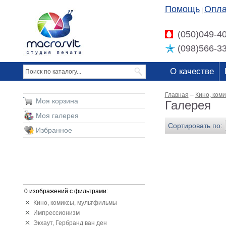
Помощь
Опла
|
(050)049-4
(098)566-3
О качестве
Главная
–
Кино, ком
Моя корзина
Галерея
Моя галерея
Сортировать по:
Избранное
0 изображений с фильтрами:
Кино, комиксы, мультфильмы
Импрессионизм
Экхаут, Гербранд ван ден