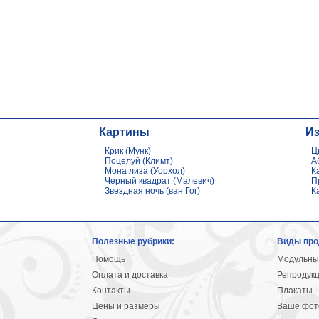
Картины
И
Крик (Мунк)
Ц
Поцелуй (Климт)
А
Мона лиза (Уорхол)
К
Черный квадрат (Малевич)
П
Звездная ночь (ван Гог)
К
Полезные рубрики:
Виды про
Помощь
Модульны
Оплата и доставка
Репродук
Контакты
Плакаты
Цены и размеры
Ваше фото