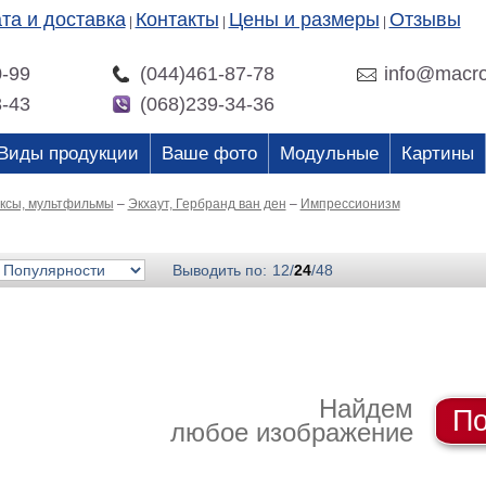
та и доставка
Контакты
Цены и размеры
Отзывы
|
|
|
0-99
(044)461-87-78
info@macro
3-43
(068)239-34-36
Виды продукции
Ваше фото
Модульные
Картины
иксы, мультфильмы
–
Экхаут, Гербранд ван ден
–
Импрессионизм
Выводить по:
12
/
24
/
48
Найдем
По
любое изображение