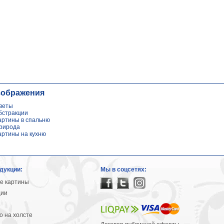
зображения
веты
бстракции
артины в спальню
рирода
артины на кухню
дукции:
Мы в соцсетях:
е картины
ции
 на холсте