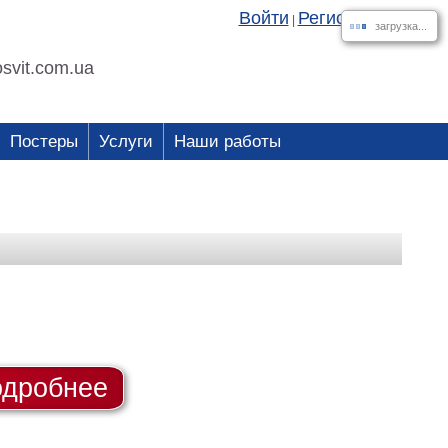
Войти
Регистрация
|
загрузка...
svit.com.ua
Постеры
Услуги
Наши работы
дробнее