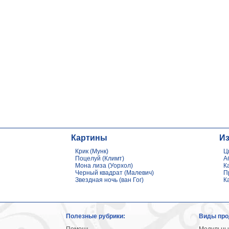
Картины
И
Крик (Мунк)
Ц
Поцелуй (Климт)
А
Мона лиза (Уорхол)
К
Черный квадрат (Малевич)
П
Звездная ночь (ван Гог)
К
Полезные рубрики:
Виды про