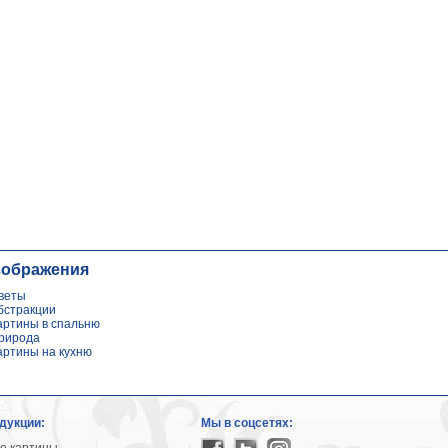
зображения
веты
бстракции
артины в спальню
рирода
артины на кухню
дукции:
Мы в соцсетях: