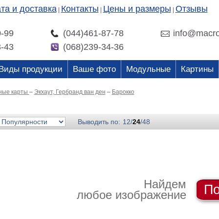
та и доставка
Контакты
Цены и размеры
Отзывы
|
|
|
0-99
(044)461-87-78
info@macro
3-43
(068)239-34-36
Виды продукции
Ваше фото
Модульные
Картины
ные карты
–
Экхаут, Гербранд ван ден
–
Барокко
Выводить по:
12
/
24
/
48
Найдем
По
любое изображение