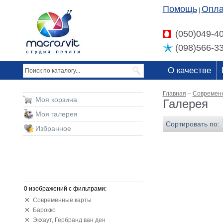
Помощь
Опла
|
(050)049-4
(098)566-3
О качестве
Главная
–
Современ
Моя корзина
Галерея
Моя галерея
Сортировать по:
Избранное
0 изображений с фильтрами:
Современные карты
Барокко
Экхаут, Гербранд ван ден