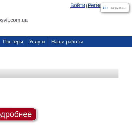
Войти
Регистрация
|
загрузка...
svit.com.ua
Постеры
Услуги
Наши работы
дробнее