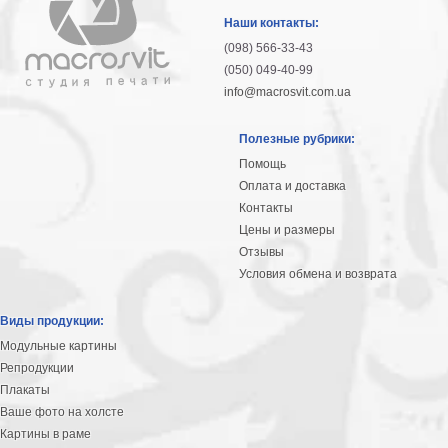
гостинную
Части
Наши контакты:
света
(098) 566-33-43
Посмотреть
(050) 049-40-99
info@macrosvit.com.ua
все
Полезные рубрики:
темы
Помощь
Оплата и доставка
Картины
Контакты
Пейзаж
Цены и размеры
Архитектура
Отзывы
В
Условия обмена и возврата
офис
В
Виды продукции:
гостиную
Модульные картины
Горы
Репродукции
Женщины
Плакаты
В
Ваше фото на холсте
спальню
Импрессионизм
Картины в раме