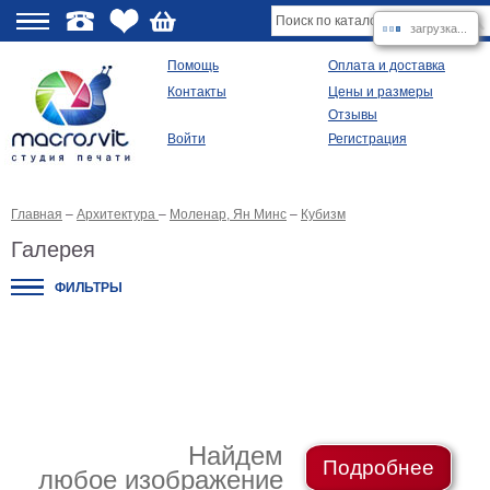
загрузка...
О
Помощь
Оплата и доставка
Контакты
Цены и размеры
качестве
Отзывы
Войти
Регистрация
Виды
продукции
Главная
–
Архитектура
–
Моленар, Ян Минс
–
Кубизм
Модульные
картины
Галерея
Репродукции
Плакаты
ФИЛЬТРЫ
Ваше
фото
на
холсте
Картины
в
раме
Все
изображения
Найдем
Подробнее
любое изображение
Рамы
для