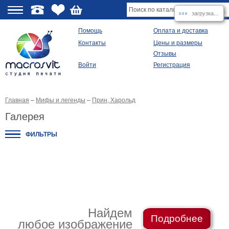
загрузка...
О
Помощь
Оплата и доставка
Контакты
Цены и размеры
качестве
Отзывы
Войти
Регистрация
Виды
продукции
Главная
–
Мифы и легенды
–
Прин, Харольд
Модульные
картины
Галерея
Репродукции
Плакаты
ФИЛЬТРЫ
Ваше
фото
на
холсте
Картины
в
раме
Все
изображения
Найдем
Подробнее
любое изображение
Рамы
для