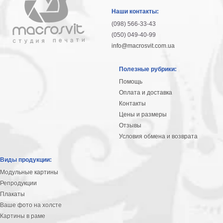
гостинную
Части
Наши контакты:
света
(098) 566-33-43
Посмотреть
(050) 049-40-99
info@macrosvit.com.ua
все
Полезные рубрики:
темы
Помощь
Оплата и доставка
Картины
Контакты
Пейзаж
Цены и размеры
Архитектура
Отзывы
В
Условия обмена и возврата
офис
В
Виды продукции:
гостиную
Модульные картины
Горы
Репродукции
Женщины
Плакаты
В
Ваше фото на холсте
спальню
Импрессионизм
Картины в раме