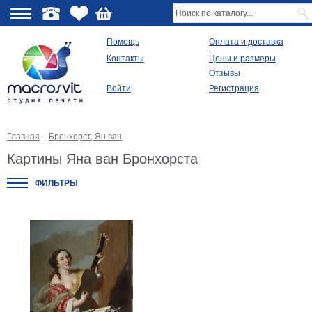
О
Помощь
Оплата и доставка
Контакты
Цены и размеры
качестве
Отзывы
Войти
Регистрация
Виды
продукции
Главная
–
Бронхорст, Ян ван
Модульные
картины
Картины Яна ван Бронхорста
Репродукции
Плакаты
ФИЛЬТРЫ
Ваше
фото
на
холсте
Картины
в
раме
Все
изображения
Рамы
для