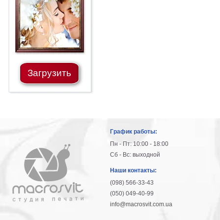
гостинную
Части
света
Посмотреть
все
Загрузить
темы
Картины
Пейзаж
Архитектура
График работы:
В
офис
Пн - Пт: 10:00 - 18:00
В
Сб - Вс: выходной
гостиную
Наши контакты:
Горы
(098) 566-33-43
Женщины
(050) 049-40-99
В
info@macrosvit.com.ua
спальню
Импрессионизм