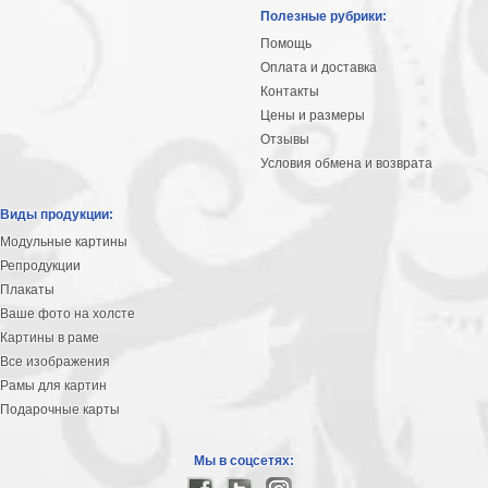
Небо
Полезные рубрики:
Абстракция
Помощь
В
Оплата и доставка
комнату
Айвазовский
Контакты
Цены и размеры
Животные
Отзывы
Космос
Условия обмена и возврата
В
детскую
Да
Виды продукции:
Винчи
Города
Модульные картины
Мосты
Репродукции
В
Плакаты
ресторан
Ваше фото на холсте
Ван
Картины в раме
Гог
Замки
Все изображения
Еда
Рамы для картин
В
Подарочные карты
бар
Моне
Цветы
Мы в соцсетях:
Натюрморт