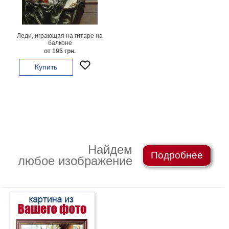
картин
Подарочные
карты
Леди, играющая на гитаре на
Ваше
балконе
от 195 грн.
фото
Купить
Модульные
Цветы
Абстракции
Города
Море
В
Найдем
Подробнее
спальню
В
любое изображение
детскую
В
ванную
Времена
года
Горы
В
кухню
В